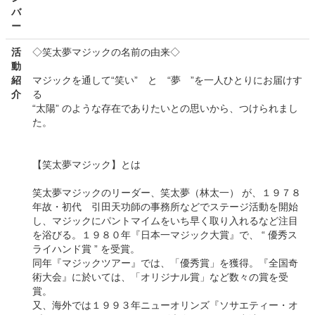
バ
ー
活
◇笑太夢マジックの名前の由来◇
動
紹
マジックを通して“笑い” と “夢 ”を一人ひとりにお届けす
介
る
“太陽” のような存在でありたいとの思いから、つけられまし
た。
【笑太夢マジック】とは
笑太夢マジックのリーダー、笑太夢（林太一） が、１９７８
年故・初代 引田天功師の事務所などでステージ活動を開始
し、マジックにパントマイムをいち早く取り入れるなど注目
を浴びる。１９８０年『日本一マジック大賞』で、 “ 優秀ス
ライハンド賞 ” を受賞。
同年『マジックツアー』では、「優秀賞」を獲得。『全国奇
術大会』に於いては、「オリジナル賞」など数々の賞を受
賞。
又、海外では１９９３年ニューオリンズ『ソサエティー・オ