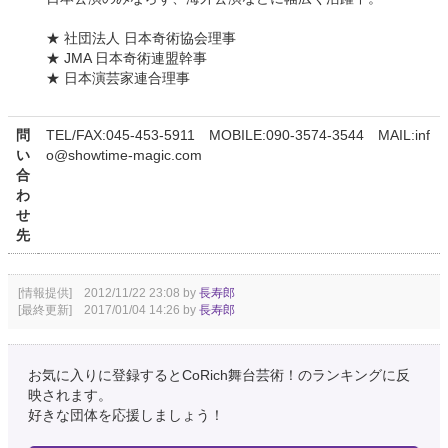
★ 社団法人 日本奇術協会理事
★ JMA 日本奇術連盟幹事
★ 日本演芸家連合理事
問
TEL/FAX:045-453-5911 MOBILE:090-3574-3544 MAIL:inf
い
o@showtime-magic.com
合
わ
せ
先
[情報提供] 2012/11/22 23:08 by
長寿郎
[最終更新] 2017/01/04 14:26 by
長寿郎
お気に入りに登録するとCoRich舞台芸術！のランキングに反
映されます。
好きな団体を応援しましょう！