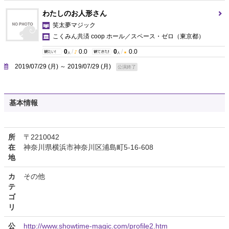
わたしのお人形さん
笑太夢マジック
こくみん共済 coop ホール／スペース・ゼロ
（東京都）
0
/
0.0
0
/
0.0
人
人
2019/07/29 (月) ～ 2019/07/29 (月)
公演終了
基本情報
所
〒2210042
在
神奈川県横浜市神奈川区浦島町5-16-608
地
カ
その他
テ
ゴ
リ
公
http://www.showtime-magic.com/profile2.htm