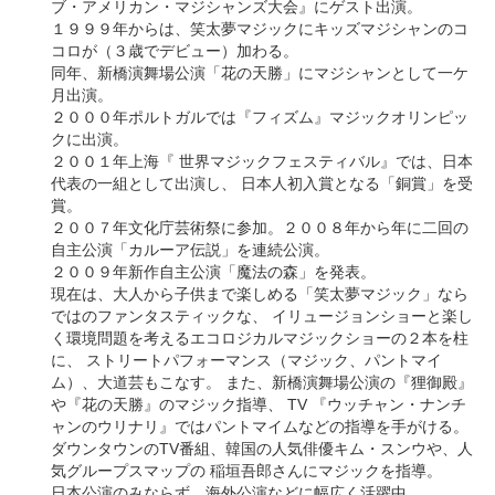
ブ・アメリカン・マジシャンズ大会』にゲスト出演。
１９９９年からは、笑太夢マジックにキッズマジシャンのコ
コロが（３歳でデビュー）加わる。
同年、新橋演舞場公演「花の天勝」にマジシャンとして一ケ
月出演。
２０００年ポルトガルでは『フィズム』マジックオリンピッ
クに出演。
２００１年上海『 世界マジックフェスティバル』では、日本
代表の一組として出演し、 日本人初入賞となる「銅賞」を受
賞。
２００７年文化庁芸術祭に参加。２００８年から年に二回の
自主公演「カルーア伝説」を連続公演。
２００９年新作自主公演「魔法の森」を発表。
現在は、大人から子供まで楽しめる「笑太夢マジック」なら
ではのファンタスティックな、 イリュージョンショーと楽し
く環境問題を考えるエコロジカルマジックショーの２本を柱
に、 ストリートパフォーマンス（マジック、パントマイ
ム）、大道芸もこなす。 また、新橋演舞場公演の『狸御殿』
や『花の天勝』のマジック指導、 TV 『ウッチャン・ナンチ
ャンのウリナリ』ではパントマイムなどの指導を手がける。
ダウンタウンのTV番組、韓国の人気俳優キム・スンウや、人
気グループスマップの 稲垣吾郎さんにマジックを指導。
日本公演のみならず、海外公演などに幅広く活躍中。