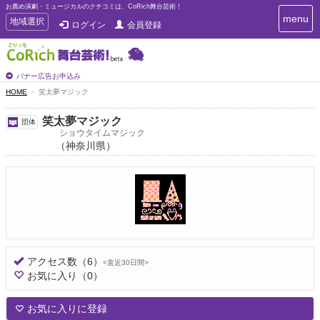
お薦め演劇・ミュージカルのクチコミは、CoRich舞台芸術！
T
menu
T
地域選択
ログイン
会員登録
o
o
g
g
g
g
l
l
バナー広告お申込み
e
e
HOME
笑太夢マジック
n
n
a
a
v
笑太夢マジック
団体
i
v
ショウタイムマジック
g
（神奈川県）
i
a
g
t
a
i
t
o
n
i
o
n
アクセス数
（6）
<直近30日間>
お気に入り
（0）
お気に入りに登録