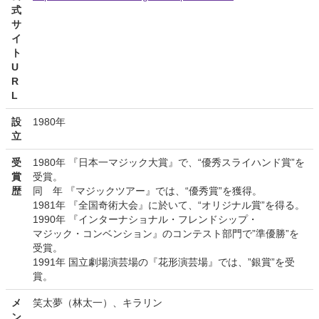
式
サ
イ
ト
U
R
L
設
1980年
立
受
1980年 『日本一マジック大賞』で、“優秀スライハンド賞”を
賞
受賞。
歴
同 年 『マジックツアー』では、“優秀賞”を獲得。
1981年 『全国奇術大会』に於いて、“オリジナル賞”を得る。
1990年 『インターナショナル・フレンドシップ・
マジック・コンベンション』のコンテスト部門で”準優勝”を
受賞。
1991年 国立劇場演芸場の『花形演芸場』では、”銀賞”を受
賞。
メ
笑太夢（林太一）、キラリン
ン