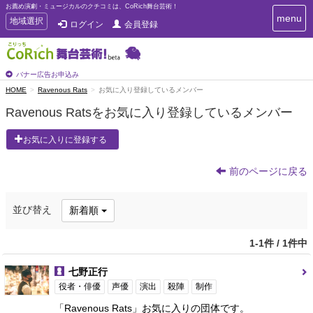
お薦め演劇・ミュージカルのクチコミは、CoRich舞台芸術！
T
menu
T
地域選択
ログイン
会員登録
o
o
g
g
g
g
l
l
バナー広告お申込み
e
e
HOME
Ravenous Rats
お気に入り登録しているメンバー
n
n
a
Ravenous Ratsをお気に入り登録しているメンバー
a
v
i
v
お気に入りに登録する
g
i
a
g
t
前のページに戻る
a
i
t
o
n
i
並び替え
新着順
o
n
1-1件 / 1件中
七野正行
役者・俳優
声優
演出
殺陣
制作
「Ravenous Rats」お気に入りの団体です。