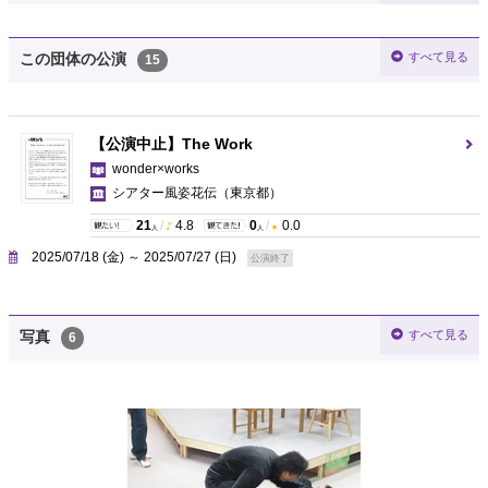
すべて見る
この団体の公演
15
【公演中止】The Work
wonder×works
シアター風姿花伝
（東京都）
21
/
4.8
0
/
0.0
人
人
2025/07/18 (金) ～ 2025/07/27 (日)
公演終了
すべて見る
写真
6