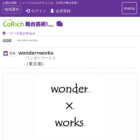
お薦め演劇・ミュージカルのクチコミは、CoRich舞台芸術！
T
menu
T
地域選択
ログイン
会員登録
o
o
g
g
g
g
l
l
バナー広告お申込み
e
e
HOME
wonder×works
n
n
a
a
v
wonder×works
団体
i
v
ワンダーワークス
g
（東京都）
i
a
g
t
a
i
t
o
n
i
o
n