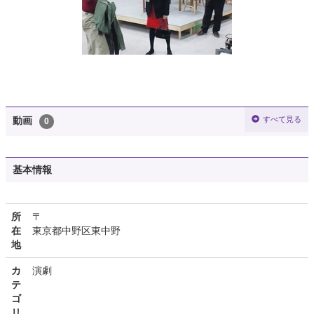
すべて見る
動画
0
基本情報
所
〒
在
東京都中野区東中野
地
カ
演劇
テ
ゴ
リ