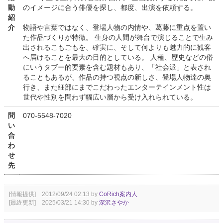
動
のイメージに合う俳優を探し、都度、出演を依頼する。
紹
介
物語や言葉ではなく、登場人物の内情や、葛藤に重点を置い
た作品づくりが特徴。 生身の人間が舞台で演じることで生み
出されるこもごもを、確実に、そして何よりも魅力的に観客
へ届けることを最大の目的としている。 人種、歴史などの俗
にいうタブー的要素を含む題材もあり、「社会派」と表され
ることもあるが、作品の持つ視点の新しさ、登場人物達の奥
行き、また細部にまでこだわったエンターテインメント性は
世代や性別を問わず幅広い層から受け入れられている。
問
070-5548-7020
い
合
わ
せ
先
[情報提供] 2012/09/24 02:13 by
CoRich案内人
[最終更新] 2025/03/21 14:30 by
深沢さやか