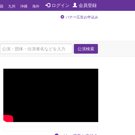
ログイン
会員登録
国
九州
沖縄
海外
バナー広告お申込み
公演検索