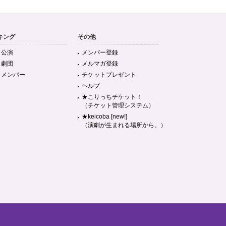
キング
その他
目公演
メンバー登録
目劇団
メルマガ登録
目メンバー
チケットプレゼント
ヘルプ
★こりっちチケット！
（チケット管理システム）
★keicoba [new!]
（演劇が生まれる場所から。）