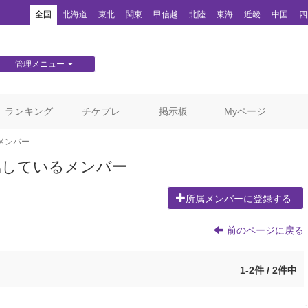
！
全国
北海道
東北
関東
甲信越
北陸
東海
近畿
中国
四
管理メニュー
団体WEBサイト管理
顧客管理
ランキング
チケプレ
掲示板
Myページ
メンバー
所属しているメンバー
所属メンバーに登録する
前のページに戻る
1-2件 / 2件中