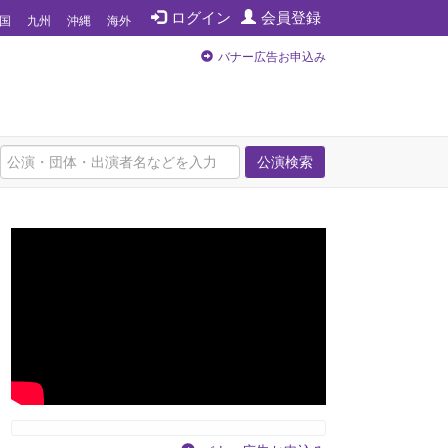
ログイン
会員登録
国
九州
沖縄
海外
バナー広告お申込み
公演検索