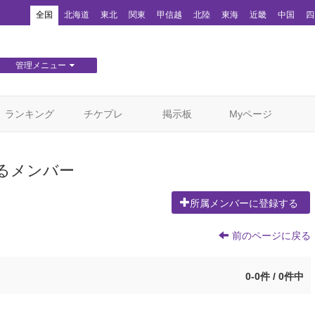
！
全国
北海道
東北
関東
甲信越
北陸
東海
近畿
中国
四
管理メニュー
団体WEBサイト管理
顧客管理
ランキング
チケプレ
掲示板
Myページ
るメンバー
所属メンバーに登録する
前のページに戻る
0-0件 / 0件中