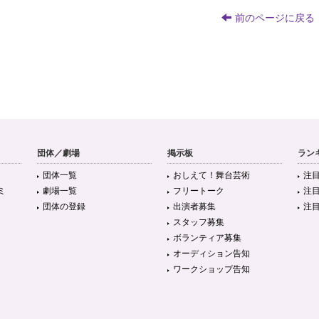
前のページに戻る
団体／劇場
掲示板
ラン
団体一覧
おしえて！舞台芸術
注
ミ
劇場一覧
フリートーク
注
団体の登録
出演者募集
注
スタッフ募集
ボランティア募集
オーディション告知
ワークショップ告知