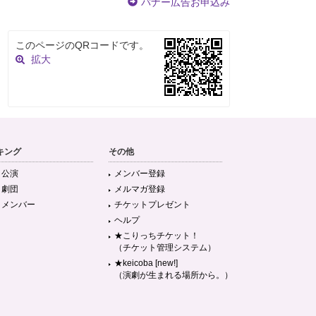
バナー広告お申込み
このページのQRコードです。
拡大
キング
その他
目公演
メンバー登録
目劇団
メルマガ登録
目メンバー
チケットプレゼント
ヘルプ
★こりっちチケット！
（チケット管理システム）
★keicoba [new!]
（演劇が生まれる場所から。）