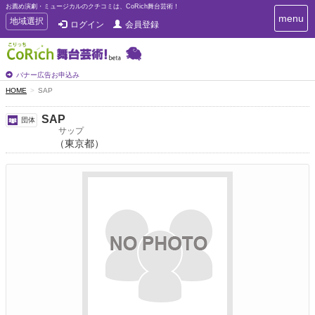
お薦め演劇・ミュージカルのクチコミは、CoRich舞台芸術！
T
menu
T
地域選択
ログイン
会員登録
o
o
g
g
g
g
l
l
バナー広告お申込み
e
e
HOME
SAP
n
n
a
a
v
SAP
団体
i
v
サップ
g
（東京都）
i
a
g
t
a
i
t
o
n
i
o
n