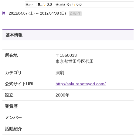
0
/
0.0
0
/
0.0
人
人
2012/04/07 (土) ～ 2012/04/08 (日)
公演終了
基本情報
所在地
〒1550033
東京都世田谷区代田
カテゴリ
演劇
公式サイトURL
http://sakuranotayori.com/
設立
2000年
受賞歴
メンバー
活動紹介