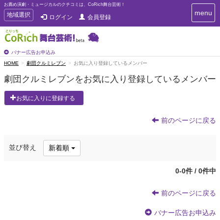
お薦め演劇・ミュージカルのクチコミは、CoRich舞台芸術！
T
menu
T
地域選択
ログイン
会員登録
o
o
g
g
g
g
l
l
バナー広告お申込み
e
e
HOME
劇団クルミレブン
お気に入り登録しているメンバー
n
n
a
劇団クルミレブンをお気に入り登録しているメンバー
a
v
i
v
お気に入りに登録する
g
i
a
g
t
前のページに戻る
a
i
t
o
n
i
並び替え
新着順
o
n
0-0件 / 0件中
前のページに戻る
バナー広告お申込み