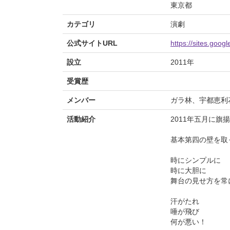
東京都
カテゴリ
演劇
公式サイトURL
https://sites.goo
設立
2011年
受賞歴
メンバー
ガラ林、宇都恵利
活動紹介
2011年五月に旗
基本第四の壁を取
時にシンプルに
時に大胆に
舞台の見せ方を常
汗がたれ
唾が飛び
何が悪い！