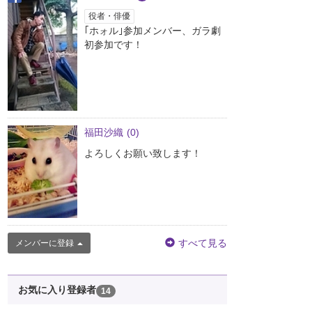
役者・俳優
｢ホォル｣参加メンバー、ガラ劇
初参加です！
福田沙織
(0)
よろしくお願い致します！
すべて見る
メンバーに登録
お気に入り登録者
14