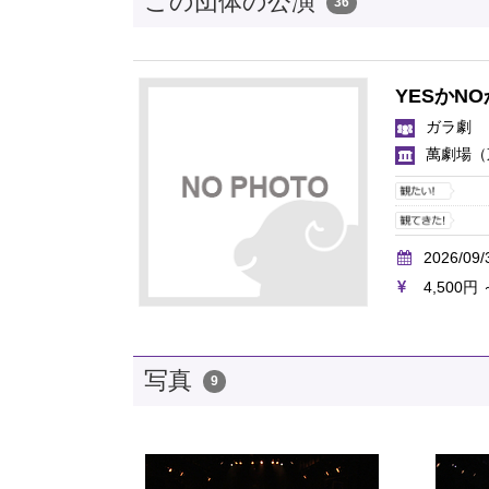
この団体の公演
36
YESかN
ガラ劇
萬劇場
（
2026/09/
4,500円 
写真
9