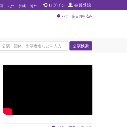
ログイン
会員登録
国
九州
沖縄
海外
バナー広告お申込み
公演検索