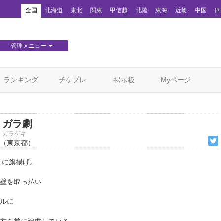
！
全国
北海道
東北
関東
甲信越
北陸
東海
近畿
中国
四
管理メニュー
団体WEBサイト管理
顧客管理
ランキング
チケプレ
掲示板
Myページ
ガラ劇
ガラゲキ
（東京都）
五月に旗揚げ。
壁を取っ払い
ルに
方を常に追求している。