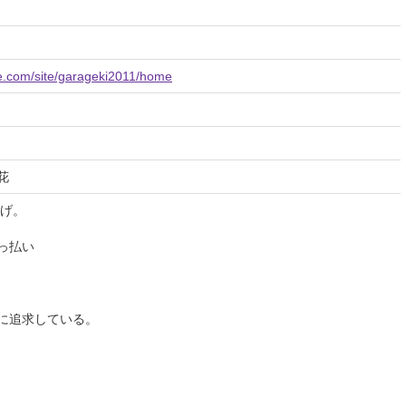
gle.com/site/garageki2011/home
花
揚げ。
っ払い
に追求している。