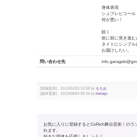
身体表現
シュプレヒコール
何が悪い！
鋭く
前に前に突き進む
タイトにシンプル
お届けしたい。
問い合わせ先
info.garageki@gm
[情報提供] 2012/02/03 10:58 by
もちお
[最終更新] 2023/08/04 00:36 by
hanaju
お気に入りに登録するとCoRich舞台芸術！の
れます。
好きな団体を応援しましょう！