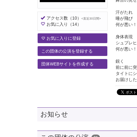
汗がたれ
アクセス数
（10）
唾が飛び
<直近30日間>
お気に入り
（14）
何が悪い！
身体表現
お気に入りに登録
シュプレヒ
何が悪い！
この団体の公演を登録する
鋭く
団体WEBサイトを作成する
前に前に突
タイトにシ
お届けした
お知らせ