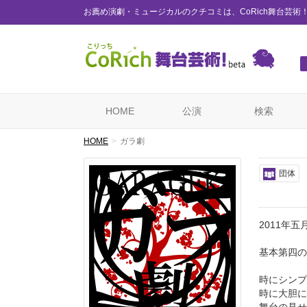
お薦め演劇・ミュージカルのクチコミは、CoRich舞台芸術
HOME
公演
検索
HOME
ガラ劇
団体
2011年
基本第四の
時にシンプ
時に大胆に
舞台の見せ