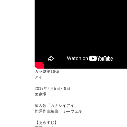
ガラ劇第16弾
アイ
2017年4月5日～9日
萬劇場
挿入歌「カナシイアイ」
作詞作曲編曲 ミ―ウェル
【あらすじ】