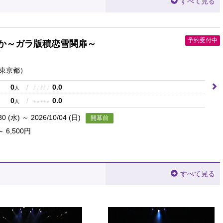
すべて見る
予約受付中
Oか～ガラ版積恋雪関扉～
東京都）
0
/
0.0
♪
♪
♪
♪
♪
人
0
/
0.0
★
★
★
★
★
人
30 (水) ～ 2026/10/04 (日)
開幕前
～ 6,500円
すべて見る