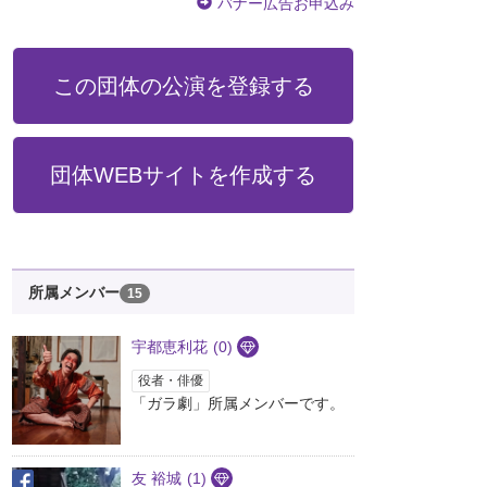
バナー広告お申込み
この団体の公演を登録する
団体WEBサイトを作成する
所属メンバー
15
宇都恵利花
(0)
役者・俳優
「ガラ劇」所属メンバーです。
友 裕城
(1)