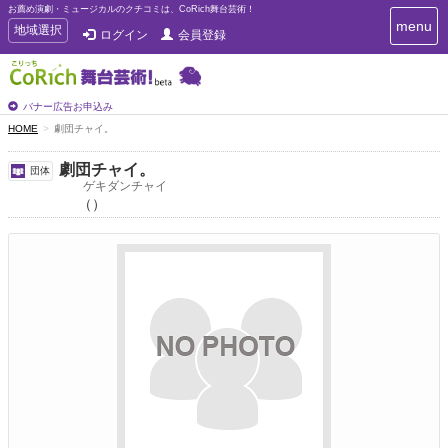
お薦め演劇・ミュージカルのクチコミは、CoRich舞台芸術！
T
menu
T
地域選択
ログイン
会員登録
o
o
g
g
g
g
l
l
バナー広告お申込み
e
e
HOME
劇団チャイ。
n
n
a
a
v
劇団チャイ。
団体
i
v
ゲキダンチャイ
g
（）
i
a
g
t
a
i
t
o
n
i
o
n