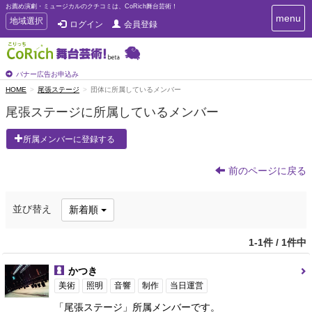
お薦め演劇・ミュージカルのクチコミは、CoRich舞台芸術！
T
menu
T
地域選択
ログイン
会員登録
o
o
g
g
g
g
l
l
バナー広告お申込み
e
e
HOME
尾張ステージ
団体に所属しているメンバー
n
n
a
尾張ステージに所属しているメンバー
a
v
i
v
所属メンバーに登録する
g
i
a
g
t
前のページに戻る
a
i
t
o
n
i
並び替え
新着順
o
n
1-1件 / 1件中
かつき
美術
照明
音響
制作
当日運営
「尾張ステージ」所属メンバーです。