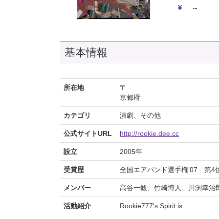
～
基本情報
所在地
〒
京都府
カテゴリ
演劇、その他
公式サイトURL
http://rookie.dee.cc
設立
2005年
受賞歴
全国エアバンド選手権’07 第
メンバー
高谷一毅、竹崎博人、川渕幸治
活動紹介
Rookie777's Spirit is…