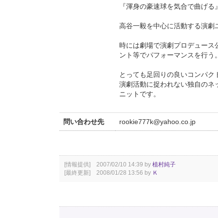
『渾身の豪速球を気合で曲げる
高谷一毅を中心に活動する演劇
時には劇場で演劇プロデュース
ント等でパフォーマンスを行う
とっても足回りの良いコンパク
演劇活動に捉われない独自のネッ
ニットです。
問い合わせ先
rookie777k@yahoo.co.jp
[情報提供] 2007/02/10 14:39 by
植村純子
[最終更新] 2008/01/28 13:56 by
Ｋ