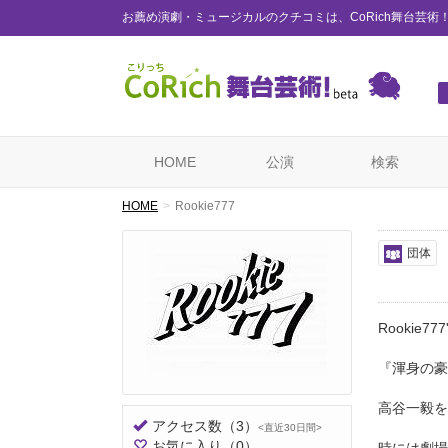
お薦め演劇・ミュージカルのクチコミは、CoRich舞台芸術
HOME
公演
検索
HOME
Rookie777
団体
Rookie777'
『渾身の豪
高谷一毅を
アクセス数
（3）
<直近30日間>
お気に入り
（0）
時には劇場