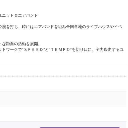
』
ユニット＆エアバンド
公演を打ち、時にはエアバンドを組み全国各地のライブハウスやイベ
。
トな独自の活動を展開。
トワークで“ＳＰＥＥＤ”と“ＴＥＭＰＯ”を切り口に、全力疾走するユ