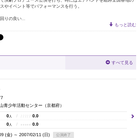
スやイベント等でパフォーマンスを行う。
回りの良い...
もっと読む
すべて見る
ト
77
山青少年活動センター
（京都府）
0
/
0.0
♪
♪
♪
♪
♪
人
0
/
0.0
★
★
★
★
★
人
09 (金) ～ 2007/02/11 (日)
公演終了