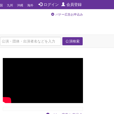
ログイン
会員登録
国
九州
沖縄
海外
バナー広告お申込み
公演検索