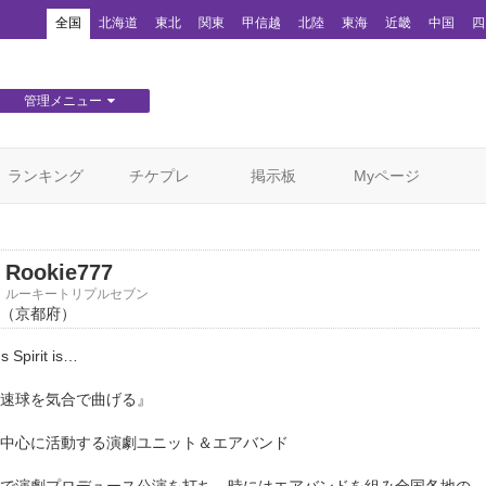
！
全国
北海道
東北
関東
甲信越
北陸
東海
近畿
中国
四
管理メニュー
団体WEBサイト管理
顧客管理
ランキング
チケプレ
掲示板
Myページ
Rookie777
ルーキートリプルセブン
（京都府）
s Spirit is…
速球を気合で曲げる』
中心に活動する演劇ユニット＆エアバンド
で演劇プロデュース公演を打ち、時にはエアバンドを組み全国各地の