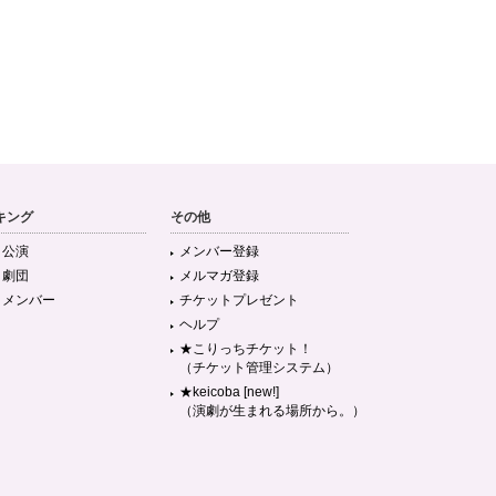
キング
その他
目公演
メンバー登録
目劇団
メルマガ登録
目メンバー
チケットプレゼント
ヘルプ
★こりっちチケット！
（チケット管理システム）
★keicoba [new!]
（演劇が生まれる場所から。）