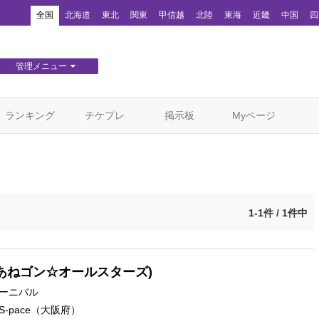
！
全国
北海道
東北
関東
甲信越
北陸
東海
近畿
中国
四
管理メニュー
団体WEBサイト管理
顧客管理
ランキング
チケプレ
掲示板
Myページ
1-1件 / 1件中
あねゴン☆オールスターズ)
ーニバル
-pace
（大阪府）