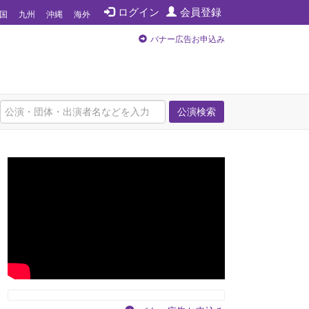
ログイン
会員登録
国
九州
沖縄
海外
バナー広告お申込み
公演検索