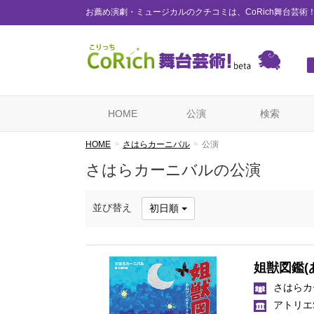
お薦め演劇・ミュージカルのクチコミは、CoRich舞台芸術
HOME
公演
検索
HOME
さはらカーニバル
公演
さはらカーニバルの公演
並び替え
初日順
姐獣図鑑(
さはらカ
アトリエS