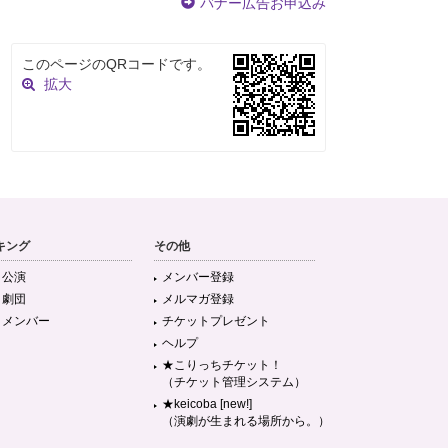
バナー広告お申込み
このページのQRコードです。
拡大
キング
その他
目公演
メンバー登録
目劇団
メルマガ登録
目メンバー
チケットプレゼント
ヘルプ
★こりっちチケット！
（チケット管理システム）
★keicoba [new!]
（演劇が生まれる場所から。）