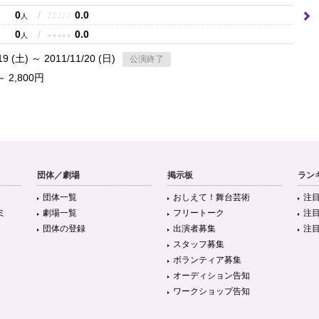
0
/
0.0
♪
♪
♪
♪
♪
人
0
/
0.0
★
★
★
★
★
人
19 (土) ～ 2011/11/20 (日)
公演終了
～ 2,800円
団体／劇場
掲示板
ラン
団体一覧
おしえて！舞台芸術
注
ミ
劇場一覧
フリートーク
注
団体の登録
出演者募集
注
スタッフ募集
ボランティア募集
オーディション告知
ワークショップ告知