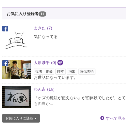
お気に入り登録者
11
まきた
(7)
気になってる
大原渉平
(0)
役者・俳優
脚本
演出
宣伝美術
お世話になっています。
わん吉
(16)
『オズの魔法が使えない』が初体験でしたが、とて
も面白か...
すべて見る
お気に入りに登録