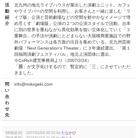
活
北九州の地元ライブハウスが輩出した演劇ユニット。カフェ
動
やライブバーの空間を利用し、お客さんと一緒に楽しむ「ラ
紹
イブ版」公演と芸術劇場などの空間を鮮やかなイメージで埋
介
め尽くす「劇場版」公演の２つの公演スタイルで活動。台本
に別の世界を重ねながら異化効果を狙い立体化していく「２
重舞台」の手法や演劇にとどまらない大規模商業施設での野
外パフォーマンスは各方面の注目を集めている。北九州芸術
劇場「Next Generation's Theater」に３年連続選出。「第１
回福岡演劇フェスティバル」地元上演団体に選出。
※CoRich運営事務局より（2007/2/24）
「☰」が文字化けするので、暫定的に「三」にさせていただ
きました。
問
info@nokogeki.com
い
合
わ
せ
先
[情報提供] 2007/02/08 00:20 by
たなかひ
[最終更新] 2018/02/19 21:06 by
やこみ