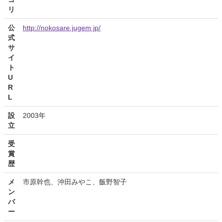
リ
公
http://nokosare.jugem.jp/
式
サ
イ
ト
U
R
L
設
2003年
立
受
賞
歴
メ
市原幹也、沖田みやこ、飯野智子
ン
バ
ー