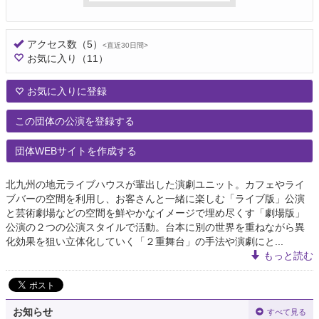
アクセス数
（5）
<直近30日間>
お気に入り
（11）
お気に入りに登録
この団体の公演を登録する
団体WEBサイトを作成する
北九州の地元ライブハウスが輩出した演劇ユニット。カフェやライ
ブバーの空間を利用し、お客さんと一緒に楽しむ「ライブ版」公演
と芸術劇場などの空間を鮮やかなイメージで埋め尽くす「劇場版」
公演の２つの公演スタイルで活動。台本に別の世界を重ねながら異
化効果を狙い立体化していく「２重舞台」の手法や演劇にと...
もっと読む
お知らせ
すべて見る