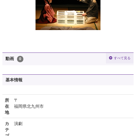
すべて見る
動画
0
基本情報
所
〒
在
福岡県北九州市
地
カ
演劇
テ
ゴ