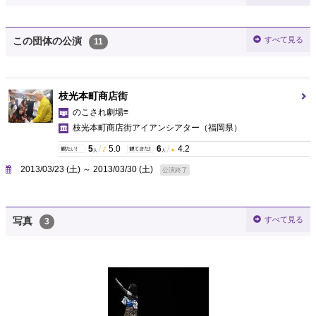
すべて見る
この団体の公演
11
枝光本町商店街
のこされ劇場≡
枝光本町商店街アイアンシアター
（福岡県）
5
/
5.0
6
/
4.2
人
人
2013/03/23 (土) ～ 2013/03/30 (土)
公演終了
すべて見る
写真
3