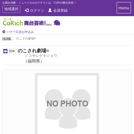
お薦め演劇・ミュージカルのクチコミは、CoRich舞台芸術！
T
menu
T
地域選択
ログイン
会員登録
o
o
g
g
g
g
l
l
バナー広告お申込み
e
e
HOME
のこされ劇場≡
n
n
a
a
v
のこされ劇場≡
団体
i
v
ノコサレゲキジョウ
g
（福岡県）
i
a
g
t
a
i
t
o
n
i
o
n