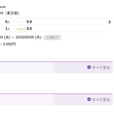
uce
OX
（東京都）
0
/
0.0
♪
♪
♪
♪
♪
人
1
/
5.0
★
★
★
★
★
人
04 (水) ～ 2016/05/05 (木)
公演終了
～ 3,000円
すべて見る
すべて見る