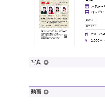
朱夏prod
梅ヶ丘B
2016/05/
2,000円 
写真
0
動画
0