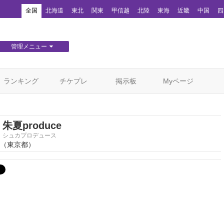
！
全国
北海道
東北
関東
甲信越
北陸
東海
近畿
中国
四
管理メニュー
団体WEBサイト管理
顧客管理
ランキング
チケプレ
掲示板
Myページ
朱夏produce
シュカプロデュース
（東京都）