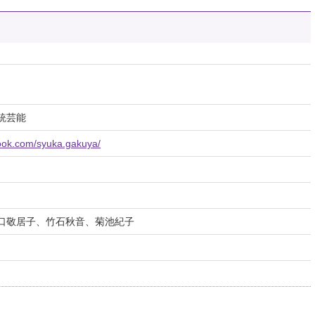
統芸能
ook.com/syuka.gakuya/
口敬居子、竹石秋音、菊池紀子