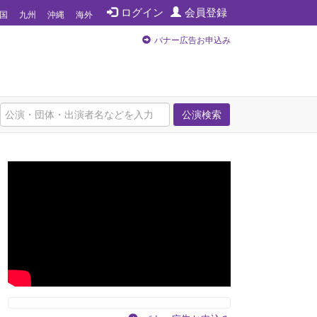
ログイン
会員登録
国
九州
沖縄
海外
バナー広告お申込み
公演検索