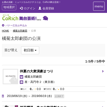
お薦め演劇・ミュージカルのクチコミは、CoRich舞台芸術！
T
menu
T
地域選択
ログイン
会員登録
o
o
g
g
g
g
l
l
バナー広告お申込み
e
e
HOME
橘菊太郎劇団
公演
n
n
a
橘菊太郎劇団の公演
a
v
i
v
g
i
並び替え
初日順
a
g
t
a
i
1-5件 / 5件中
t
o
n
i
仲夏の大衆演劇まつり
o
橘菊太郎劇団
n
座・高円寺２
（東京都）
0
/
0.0
0
/
0.0
人
人
2019/06/19 (水) ～ 2019/06/19 (水)
公演終了