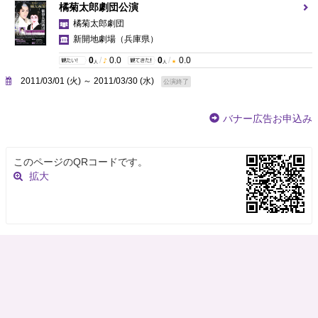
橘菊太郎劇団公演
橘菊太郎劇団
新開地劇場
（兵庫県）
0
/
0.0
0
/
0.0
人
人
2011/03/01 (火) ～ 2011/03/30 (水)
公演終了
バナー広告お申込み
このページのQRコードです。
拡大