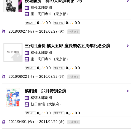
桜花爛漫 春の大衆演劇まつり
橘菊太郎劇団
座・高円寺２
（東京都）
0
/
0.0
0
/
0.0
人
人
2018/03/27 (火) ～ 2018/03/27 (火)
公演終了
三代目座長 橘大五郎 座長襲名五周年記念公演
橘菊太郎劇団
座・高円寺２
（東京都）
0
/
0.0
0
/
0.0
人
人
2016/08/22 (月) ～ 2016/08/22 (月)
公演終了
橘劇団 卯月特別公演
橘菊太郎劇団
朝日劇場
（大阪府）
0
/
0.0
0
/
0.0
人
人
2011/04/01 (金) ～ 2011/04/29 (金)
公演終了