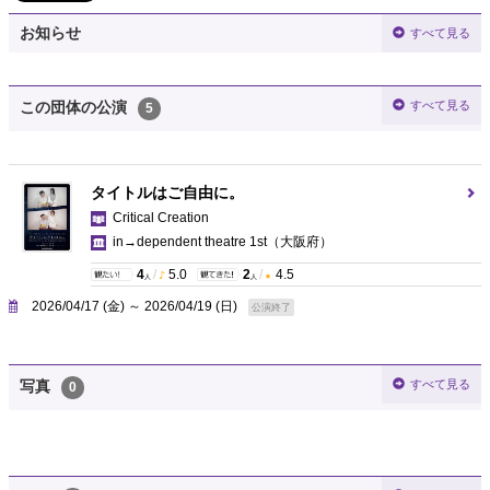
お知らせ
すべて見る
すべて見る
この団体の公演
5
タイトルはご自由に。
Critical Creation
in→dependent theatre 1st
（大阪府）
4
/
5.0
2
/
4.5
人
人
2026/04/17 (金) ～ 2026/04/19 (日)
公演終了
すべて見る
写真
0