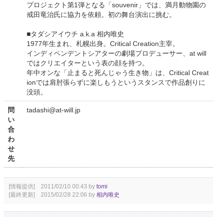
プロジェクト第1弾となる「souvenir」では、満月動物園の
戒田竜治氏に協力を依頼。初の舞台演出に挑む。
■タダシアイウチ a.k.a 相内唯史
1977年生まれ、札幌出身。Critical Creation主宰。
インディペンデントシアターの劇場プロデューサー、at will
ではクリエイターという表の顔を持つ。
年中オンな「止まると死んじゃう生き物」は、Critical Creat
ionでは肩肘張らずに楽しもうというスタンスで作品創りに
没頭。
問
tadashi@at-will.jp
い
合
わ
せ
先
[情報提供] 2011/02/10 00:43 by
tomi
[最終更新] 2015/02/28 22:06 by
相内唯史