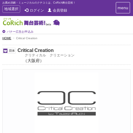
お薦め演劇・ミュージカルのクチコミは、CoRich舞台芸術！
T
menu
T
地域選択
ログイン
会員登録
o
o
g
g
g
g
l
l
バナー広告お申込み
e
e
HOME
Critical Creation
n
n
a
a
v
Critical Creation
団体
i
v
クリティカル クリエーション
g
（大阪府）
i
a
g
t
a
i
t
o
n
i
o
n