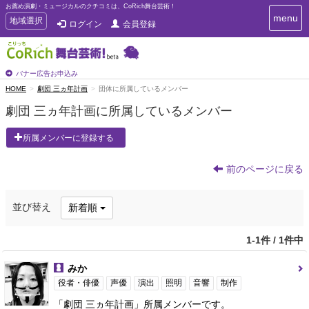
お薦め演劇・ミュージカルのクチコミは、CoRich舞台芸術！
T
menu
T
地域選択
ログイン
会員登録
o
o
g
g
g
g
l
l
バナー広告お申込み
e
e
HOME
劇団 三ヵ年計画
団体に所属しているメンバー
n
n
a
劇団 三ヵ年計画に所属しているメンバー
a
v
i
v
所属メンバーに登録する
g
i
a
g
t
前のページに戻る
a
i
t
o
n
i
並び替え
新着順
o
n
1-1件 / 1件中
みか
役者・俳優
声優
演出
照明
音響
制作
「劇団 三ヵ年計画」所属メンバーです。