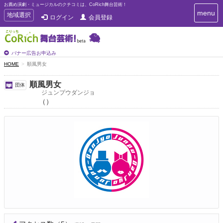
お薦め演劇・ミュージカルのクチコミは、CoRich舞台芸術！
T
menu
T
地域選択
ログイン
会員登録
o
o
g
g
g
g
l
l
バナー広告お申込み
e
e
HOME
順風男女
n
n
a
a
v
順風男女
団体
i
v
ジュンプウダンジョ
g
（）
i
a
g
t
a
i
t
o
n
i
o
n