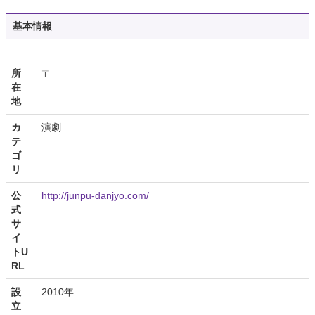
基本情報
所
〒
在
地
カ
演劇
テ
ゴ
リ
公
http://junpu-danjyo.com/
式
サ
イ
トU
RL
設
2010年
立