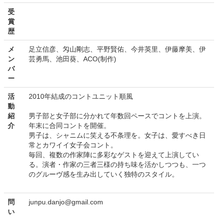
受
賞
歴
メ
足立信彦、匁山剛志、平野賢佑、今井英里、伊藤摩美、伊
ン
芸勇馬、池田葵、ACO(制作)
バ
ー
活
2010年結成のコントユニット順風
動
紹
男子部と女子部に分かれて年数回ペースでコントを上演。
介
年末に合同コントを開催。
男子は、シャニムに笑える不条理を。女子は、愛すべき日
常とカワイイ女子会コント。
毎回、複数の作家陣に多彩なゲストを迎えて上演してい
る。演者・作家の三者三様の持ち味を活かしつつも、一つ
のグルーヴ感を生み出していく独特のスタイル。
問
junpu.danjo@gmail.com
い