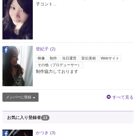
子コント...
登紀子
(2)
映像
制作
当日運営
宣伝美術
Webサイト
その他（プロデューサー）
制作協力しております
すべて見る
メンバーに登録
お気に入り登録者
13
かつき
(3)