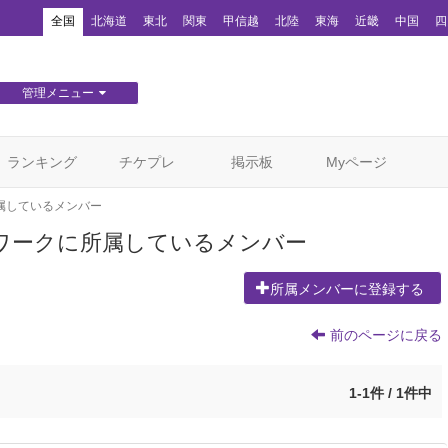
！
全国
北海道
東北
関東
甲信越
北陸
東海
近畿
中国
四
管理メニュー
団体WEBサイト管理
顧客管理
ランキング
チケプレ
掲示板
Myページ
属しているメンバー
トワークに所属しているメンバー
所属メンバーに登録する
前のページに戻る
1-1件 / 1件中