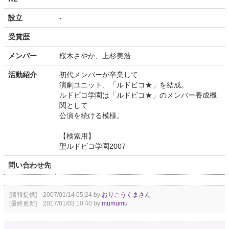
設立
-
受賞歴
メンバー
桜木さやか、上杉美浩
活動紹介
初代メンバーが卒業して
演劇ユニット、「ルドビコ★」を結成。
ルドビコ学園は「ルドビコ★」のメンバー養成機
関として
公演を続ける模様。
【検索用】
聖ルドビコ学園2007
問い合わせ先
[情報提供] 2007/01/14 05:24 by
おりこうくまさん
[最終更新] 2017/01/03 10:40 by
mumumu