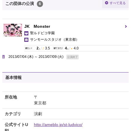
すべて見る
この団体の公演
6
JK Monster
聖ルドビコ学園
サンモールスタジオ
（東京都）
2
/
3.5
4
/
4.0
人
人
2013/07/04 (木) ～ 2013/07/09 (火)
公演終了
基本情報
所在地
〒
東京都
カテゴリ
演劇
公式サイトU
http://ameblo.jp/st-ludvico/
RL