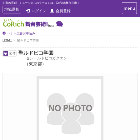
お薦め演劇・ミュージカルのクチコミは、CoRich舞台芸術！
T
menu
T
地域選択
ログイン
会員登録
o
o
g
g
g
g
l
l
バナー広告お申込み
e
e
HOME
聖ルドビコ学園
n
n
a
a
v
聖ルドビコ学園
団体
i
v
セントルドビコガクエン
g
（東京都）
i
a
g
t
a
i
t
o
n
i
o
n