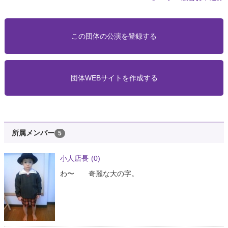
この団体の公演を登録する
団体WEBサイトを作成する
所属メンバー
5
小人店長
(0)
わ〜 奇麗な大の字。