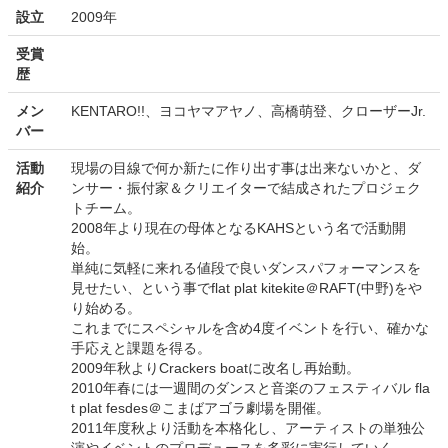
設立
2009年
受賞
歴
メン
KENTARO!!、ヨコヤマアヤノ、高橋萌登、クローザーJr.
バー
活動
現場の目線で何か新たに作り出す事は出来ないかと、ダ
紹介
ンサー・振付家＆クリエイターで結成されたプロジェク
トチーム。
2008年より現在の母体となるKAHSという名で活動開
始。
単純に気軽に来れる値段で良いダンスパフォーマンスを
見せたい、という事でflat plat kitekite＠RAFT(中野)をや
り始める。
これまでにスペシャルを含め4度イベントを行い、確かな
手応えと課題を得る。
2009年秋よりCrackers boatに改名し再始動。
2010年春には一週間のダンスと音楽のフェスティバル fla
t plat fesdes＠こまばアゴラ劇場を開催。
2011年度秋より活動を本格化し、アーティストの単独公
演やイベントのプロデュースを多彩に実行していく。