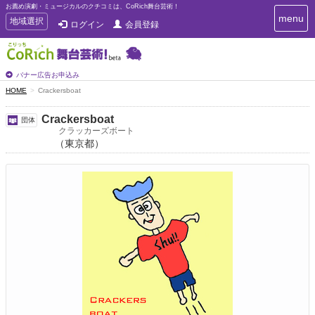
お薦め演劇・ミュージカルのクチコミは、CoRich舞台芸術！
T
menu
T
地域選択
ログイン
会員登録
o
o
g
g
g
g
l
l
バナー広告お申込み
e
e
HOME
Crackersboat
n
n
a
a
v
Crackersboat
団体
i
v
クラッカーズボート
g
（東京都）
i
a
g
t
a
i
t
o
n
i
o
n