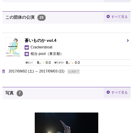
すべて見る
この団体の公演
26
蒼いものか vol.4
Crackersboat
桜台 pool
（東京都）
0
/
0.0
0
/
0.0
人
人
2017/09/02 (土) ～ 2017/09/03 (日)
公演終了
すべて見る
写真
7