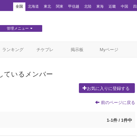
！
全国
北海道
東北
関東
甲信越
北陸
東海
近畿
中国
四
管理メニュー
団体WEBサイト管理
顧客管理
ランキング
チケプレ
掲示板
Myページ
しているメンバー
お気に入りに登録する
前のページに戻る
1-1件 / 1件中