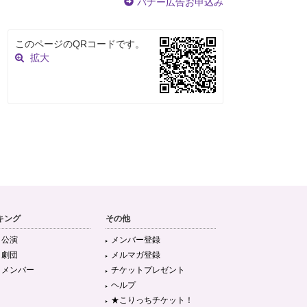
バナー広告お申込み
このページのQRコードです。
拡大
キング
その他
目公演
メンバー登録
目劇団
メルマガ登録
目メンバー
チケットプレゼント
ヘルプ
★こりっちチケット！