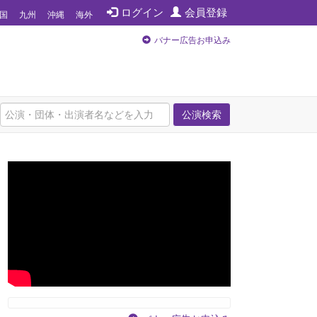
ログイン
会員登録
国
九州
沖縄
海外
バナー広告お申込み
公演検索