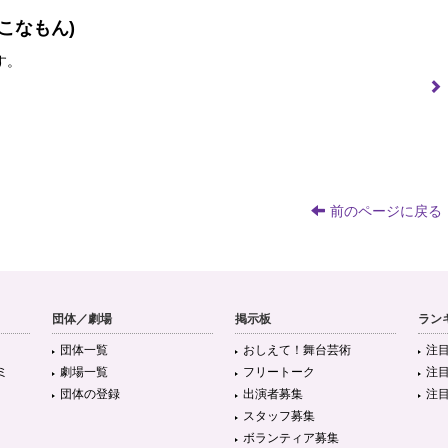
こなもん)
す。
前のページに戻る
団体／劇場
掲示板
ラン
団体一覧
おしえて！舞台芸術
注
ミ
劇場一覧
フリートーク
注
団体の登録
出演者募集
注
スタッフ募集
ボランティア募集