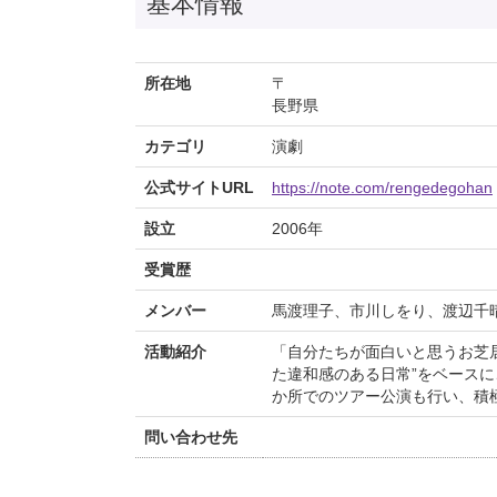
基本情報
所在地
〒
長野県
カテゴリ
演劇
公式サイトURL
https://note.com/rengedegohan
設立
2006年
受賞歴
メンバー
馬渡理子、市川しをり、渡辺千
活動紹介
「自分たちが面白いと思うお芝
た違和感のある日常”をベース
か所でのツアー公演も行い、積
問い合わせ先