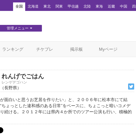
！
全国
北海道
東北
関東
甲信越
北陸
東海
近畿
中国
四
管理メニュー
団体WEBサイト管理
顧客管理
ランキング
チケプレ
掲示板
Myページ
れんげでごはん
レンゲデゴハン
（長野県）
が面白いと思うお芝居を作りたい」と、２００６年に松本市にて結
“ちょっとした違和感のある日常”をベースに、ちょこっと暗いコメデ
り続ける。２０１２年には県内４か所でのツアー公演も行い、積極的