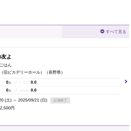
すべて見る
の友よ
ごはん
（旧ピカデリーホール）
（長野県）
0
/
0.0
♪
♪
♪
♪
♪
人
0
/
0.0
★
★
★
★
★
人
20 (土) ～ 2025/09/21 (日)
公演終了
2,500円