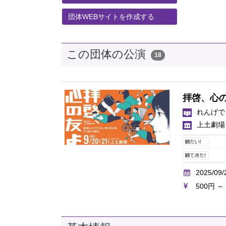
団体WEBサイトを作成する
この団体の公演
18
拝啓、心
れんげで
上土劇場
2025/09/
500円 ～ 