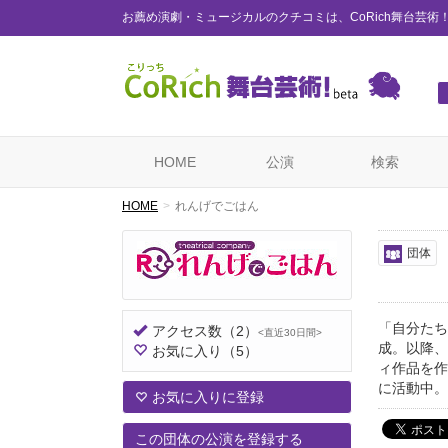
お薦め演劇・ミュージカルのクチコミは、CoRich舞台芸術
HOME
公演
検索
HOME
れんげでごはん
団体
「自分たち
アクセス数
（2）
<直近30日間>
成。以降、
お気に入り
（5）
ィ作品を作
に活動中。
お気に入りに登録
この団体の公演を登録する