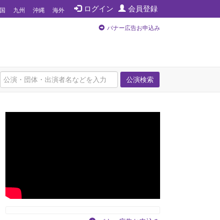
ログイン
会員登録
国
九州
沖縄
海外
バナー広告お申込み
公演検索