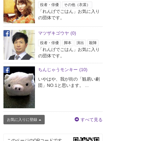
役者・俳優
その他（衣裳）
「れんげでごはん」お気に入り
の団体です。
マツザキゴウヤ
(0)
役者・俳優
脚本
演出
殺陣
「れんげでごはん」お気に入り
の団体です。
ちんじゃうモンキー
(10)
いやはや、我が街の「観易い劇
団」NO.1と思います。 ...
すべて見る
お気に入りに登録
このページのQRコードです。