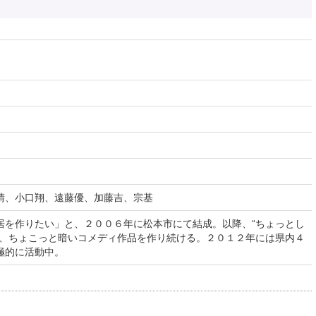
晴、小口翔、遠藤優、加藤吉、宗基
居を作りたい」と、２００６年に松本市にて結成。以降、“ちょっとし
に、ちょこっと暗いコメディ作品を作り続ける。２０１２年には県内４
極的に活動中。