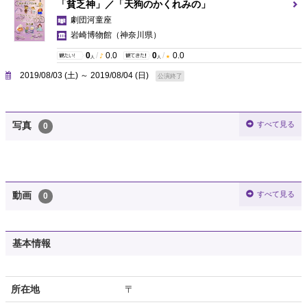
「貧乏神」／「天狗のかくれみの」
劇団河童座
岩崎博物館
（神奈川県）
0
/
0.0
0
/
0.0
人
人
2019/08/03 (土) ～ 2019/08/04 (日)
公演終了
すべて見る
写真
0
すべて見る
動画
0
基本情報
所在地
〒