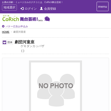
お薦め演劇・ミュージカルのクチコミは、CoRich舞台芸術！
T
menu
T
地域選択
ログイン
会員登録
o
o
g
g
g
g
l
l
バナー広告お申込み
e
e
HOME
劇団河童座
n
n
a
a
v
劇団河童座
団体
i
v
ゲキダンカッパザ
g
（）
i
a
g
t
a
i
t
o
n
i
o
n