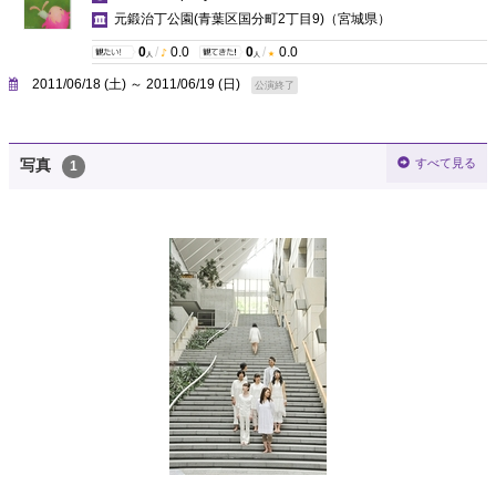
元鍛治丁公園(青葉区国分町2丁目9)
（宮城県）
0
/
0.0
0
/
0.0
人
人
2011/06/18 (土) ～ 2011/06/19 (日)
公演終了
すべて見る
写真
1