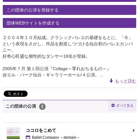
この団体の公演を登録する
団体WEBサイトを作成する
２００４年１０月結成。クラシックバレエの基礎をもとに、「今」
という表現をさがし、作品を創造しつづける仙台初のバレエカンパ
ニー。
好奇心旺盛な個性的なダンサー18名が登録。
2005年７月 第１回公演『Collage～零れおちるもの～』
@エル・パーク仙台・ギャラリーホール/４公演。...
もっと読む
すべて見る
この団体の公演
2
ココロをこめて
Ballet Company ～demain～