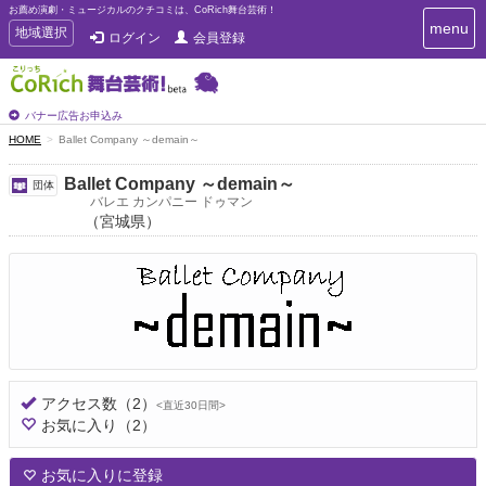
お薦め演劇・ミュージカルのクチコミは、CoRich舞台芸術！
T
menu
T
地域選択
ログイン
会員登録
o
o
g
g
g
g
l
l
バナー広告お申込み
e
e
HOME
Ballet Company ～demain～
n
n
a
a
v
Ballet Company ～demain～
団体
i
v
バレエ カンパニー ドゥマン
g
（宮城県）
i
a
g
t
a
i
t
o
n
i
o
n
アクセス数
（2）
<直近30日間>
お気に入り
（2）
お気に入りに登録