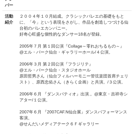
バー
活動
２００４年１０月結成。クラシックバレエの基礎をもと
紹介
に、「今」という表現をさがし、作品を創造しつづける仙
台初のバレエカンパニー。
好奇心旺盛な個性的なダンサー18名が登録。
2005年７月 第１回公演『Collage～零れおちるもの～』
@エル・パーク仙台・ギャラリーホール/４公演。
2006年３月 第２回公演『フラジリテ』
@エル・パーク仙台・スタジオホール
原田哲男さん（仙台フィルハーモニー管弦楽団首席チェリ
スト）、原西忠佑さん（きらく企画）と共演。/３公演。
2006年６月 『ダンスパティオ』出演.。@東京・吉祥寺シ
アター/１公演。
2007年６月 『2007CAF.N仙台展』ダンスパフォーマンス
客演。
@せんだいメディアテーク６Ｆギャラリー