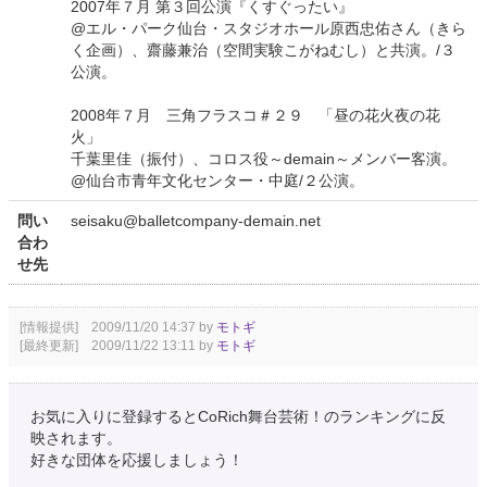
2007年７月 第３回公演『くすぐったい』
@エル・パーク仙台・スタジオホール原西忠佑さん（きら
く企画）、齋藤兼治（空間実験こがねむし）と共演。/３
公演。
2008年７月 三角フラスコ＃２９ 「昼の花火夜の花
火」
千葉里佳（振付）、コロス役～demain～メンバー客演。
@仙台市青年文化センター・中庭/２公演。
問い
seisaku@balletcompany-demain.net
合わ
せ先
[情報提供] 2009/11/20 14:37 by
モトギ
[最終更新] 2009/11/22 13:11 by
モトギ
お気に入りに登録するとCoRich舞台芸術！のランキングに反
映されます。
好きな団体を応援しましょう！