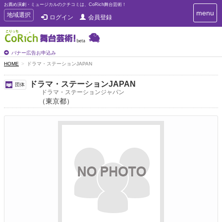
お薦め演劇・ミュージカルのクチコミは、CoRich舞台芸術！
T
menu
T
地域選択
ログイン
会員登録
o
o
g
g
g
g
l
l
バナー広告お申込み
e
e
HOME
ドラマ・ステーションJAPAN
n
n
a
a
v
ドラマ・ステーションJAPAN
団体
i
v
ドラマ・ステーションジャパン
g
（東京都）
i
a
g
t
a
i
t
o
n
i
o
n