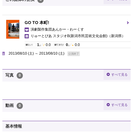
GO TO 本町!
演劇製作集団あんかー・わーくす
りゅーとぴあ スタジオB(新潟市民芸術文化会館)
（新潟県）
1
/
0.0
0
/
0.0
人
人
2013/08/10 (土) ～ 2013/08/10 (土)
公演終了
すべて見る
写真
0
すべて見る
動画
0
基本情報