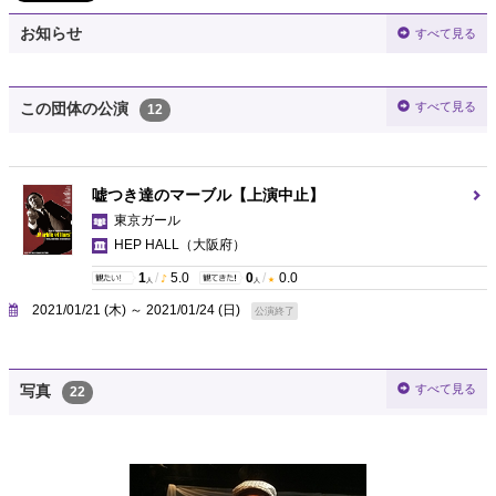
お知らせ
すべて見る
すべて見る
この団体の公演
12
嘘つき達のマーブル【上演中止】
東京ガール
HEP HALL
（大阪府）
1
/
5.0
0
/
0.0
人
人
2021/01/21 (木) ～ 2021/01/24 (日)
公演終了
すべて見る
写真
22