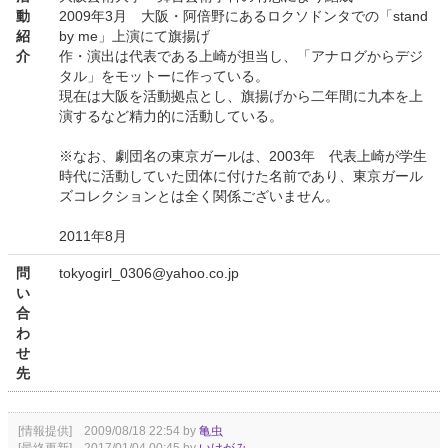
動
2009年3月 大阪・阿倍野にあるロクソドンタでの「stand
紹
by me」上演にて旗揚げ
介
作・演出は代表である上崎が担当し、「アナログからデジ
タル」をモットーに作っている。
現在は大阪を活動拠点とし、旗揚げから二年間に九本を上
演するなど精力的に活動している。
※なお、劇団名の東京ガールは、2003年 代表上崎が学生
時代に活動していた団体に付けた名前であり、東京ガール
ズコレクションとは全く関係ございません。
2011年8月
問
tokyogirl_0306@yahoo.co.jp
い
合
わ
せ
先
[情報提供] 2009/08/18 22:54 by
亀虫
[最終更新] 2017/01/04 00:45 by
いけがみ