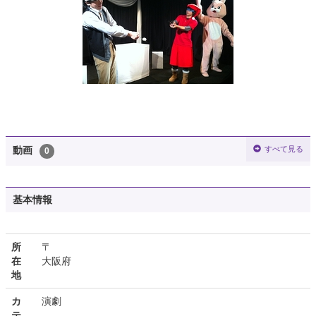
すべて見る
動画
0
基本情報
所
〒
在
大阪府
地
カ
演劇
テ