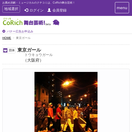
お薦め演劇・ミュージカルのクチコミは、CoRich舞台芸術！
T
menu
T
地域選択
ログイン
会員登録
o
o
g
g
g
g
l
l
バナー広告お申込み
e
e
HOME
東京ガール
n
n
a
a
v
東京ガール
団体
i
v
トウキョウガール
g
（大阪府）
i
a
g
t
a
i
t
o
n
i
o
n