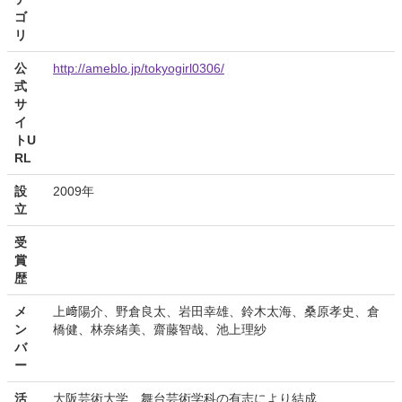
ゴ
リ
公
http://ameblo.jp/tokyogirl0306/
式
サ
イ
トU
RL
設
2009年
立
受
賞
歴
メ
上﨑陽介、野倉良太、岩田幸雄、鈴木太海、桑原孝史、倉
ン
橋健、林奈緒美、齋藤智哉、池上理紗
バ
ー
活
大阪芸術大学 舞台芸術学科の有志により結成