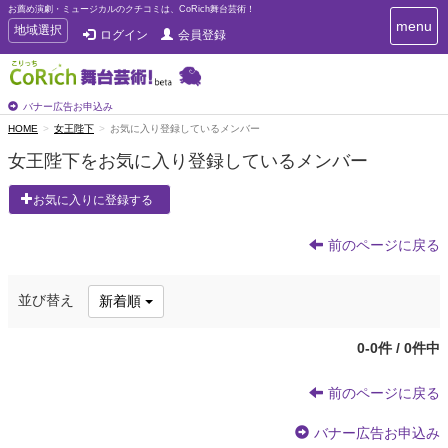
お薦め演劇・ミュージカルのクチコミは、CoRich舞台芸術！
T
menu
T
地域選択
ログイン
会員登録
o
o
g
g
g
g
l
l
バナー広告お申込み
e
e
HOME
女王陛下
お気に入り登録しているメンバー
n
n
a
女王陛下をお気に入り登録しているメンバー
a
v
i
v
お気に入りに登録する
g
i
a
g
t
前のページに戻る
a
i
t
o
n
i
並び替え
新着順
o
n
0-0件 / 0件中
前のページに戻る
バナー広告お申込み