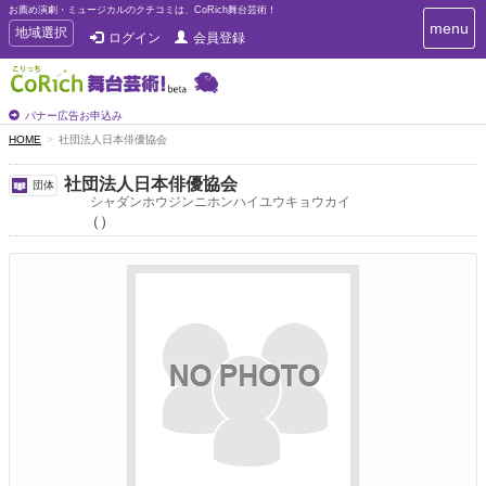
お薦め演劇・ミュージカルのクチコミは、CoRich舞台芸術！
T
menu
T
地域選択
ログイン
会員登録
o
o
g
g
g
g
l
l
バナー広告お申込み
e
e
HOME
社団法人日本俳優協会
n
n
a
a
v
社団法人日本俳優協会
団体
i
v
シャダンホウジンニホンハイユウキョウカイ
g
（）
i
a
g
t
a
i
t
o
n
i
o
n