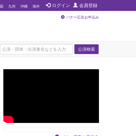
ログイン
会員登録
国
九州
沖縄
海外
バナー広告お申込み
公演検索