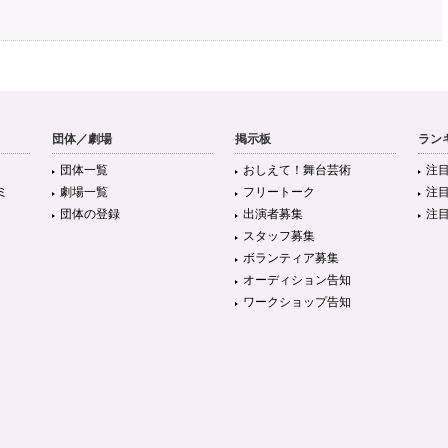
団体／劇場
掲示板
ラン
団体一覧
おしえて！舞台芸術
注
ミ
劇場一覧
フリートーク
注
団体の登録
出演者募集
注
スタッフ募集
ボランティア募集
オーディション告知
ワークショップ告知