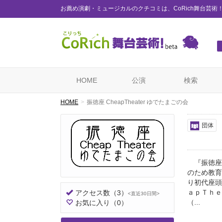
お薦め演劇・ミュージカルのクチコミは、CoRich舞台芸術
HOME
公演
検索
HOME
振徳座 CheapTheater ゆでたまごの会
団体
『振徳座』
のため教育
り初代座頭
ａｐＴｈｅ
アクセス数
（3）
<直近30日間>
（...
お気に入り
（0）