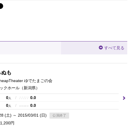
すべて見る
らぬも
heapTheater ゆでたまごの会
ックホール
（新潟県）
0
/
0.0
♪
♪
♪
♪
♪
人
0
/
0.0
★
★
★
★
★
人
28 (土) ～ 2015/03/01 (日)
公演終了
1,200円