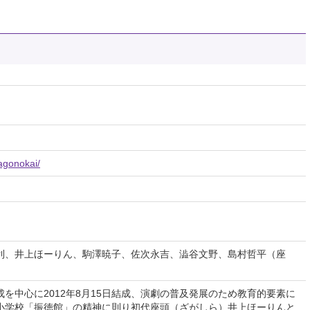
agonokai/
利、井上ほーりん、駒澤暁子、佐次永吉、澁谷文野、島村哲平（座
中心に2012年8月15日結成、演劇の普及発展のため教育的要素に
小学校「振徳館」の精神に則り初代座頭（ざがしら）井上ほーりんと