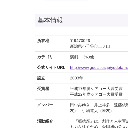
基本情報
所在地
〒9470026
新潟県小千谷市上ノ山
カテゴリ
演劇、その他
公式サイトURL
http://www.geocities.jp/yudetam
設立
2003年
受賞歴
平成17年度シアゴー大賞受賞
平成22年度シアゴー大賞受賞
メンバー
田中みゆき、井上祥多、遠藤依
友）、引場道太（座友）
活動紹介
『振徳座』は、創作と人材育成を
も力を注ぐため、全国初の公立