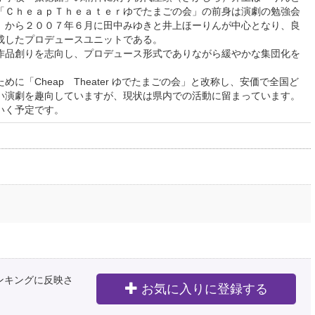
「ＣｈｅａｐＴｈｅａｔｅｒゆでたまごの会」の前身は演劇の勉強会
）から２００７年６月に田中みゆきと井上ほーりんが中心となり、良
成したプロデュースユニットである。
品創りを志向し、プロデュース形式でありながら緩やかな集団化を
「Cheap Theater ゆでたまごの会」と改称し、安価で全国ど
い演劇を趣向していますが、現状は県内での活動に留まっています。
いく予定です。
ランキングに反映さ
お気に入りに登録する