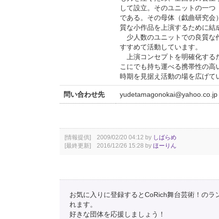
して設立。そのユニットの一つ
である。その母体（戯曲研究会
質な小作品を上演するために結
少人数のユニットでの良質な作
すすめて活動しています。
上演コンセプトを明確化するために
こにでも持ち運べる携帯性の高
時期を見据え活動の場を広げて
問い合わせ先
yudetamagonokai@yahoo.co.jp
[情報提供] 2009/02/20 04:12 by
しばらめ
[最終更新] 2016/12/26 15:28 by
ほーりん
お気に入りに登録するとCoRich舞台芸術！の
れます。
好きな団体を応援しましょう！