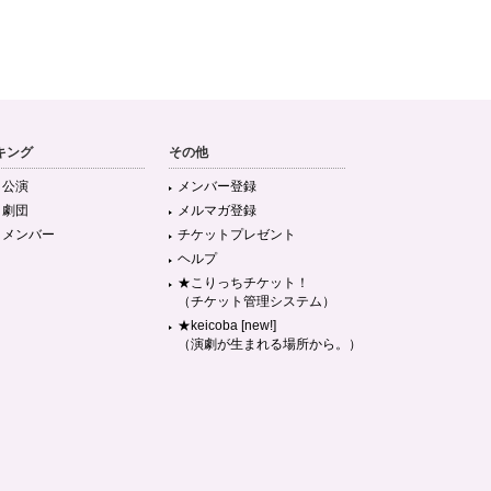
キング
その他
目公演
メンバー登録
目劇団
メルマガ登録
目メンバー
チケットプレゼント
ヘルプ
★こりっちチケット！
（チケット管理システム）
★keicoba [new!]
（演劇が生まれる場所から。）