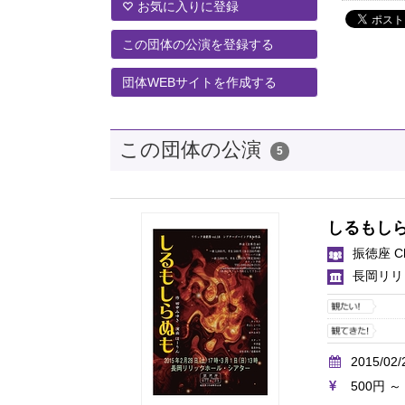
お気に入りに登録
この団体の公演を登録する
団体WEBサイトを作成する
この団体の公演
5
しるもし
振徳座 C
長岡リリ
2015/02/
500円 ～ 