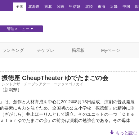
！
全国
北海道
東北
関東
甲信越
北陸
東海
近畿
中国
四
管理メニュー
団体WEBサイト管理
顧客管理
ランキング
チケプレ
掲示板
Myページ
振徳座 CheapTheater ゆでたまごの会
シントクザ チープシアター ユデタマゴノカイ
（新潟県）
は、創作と人材育成を中心に2012年8月15日結成、演劇の普及発展
的要素にも力を注ぐため、全国初の公立小学校「振徳館」の精神に則
（ざがしら）井上ほーりんとして設立。そのユニットの一つ「Ｃｈｅ
ａｔｅｒゆでたまごの会」の前身は演劇の勉強会である。その母体
もっと読む