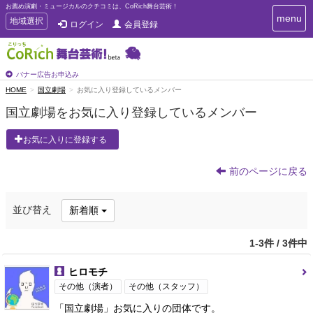
お薦め演劇・ミュージカルのクチコミは、CoRich舞台芸術！
T
menu
T
地域選択
ログイン
会員登録
o
o
g
g
g
g
l
l
バナー広告お申込み
e
e
HOME
国立劇場
お気に入り登録しているメンバー
n
n
a
国立劇場をお気に入り登録しているメンバー
a
v
i
v
お気に入りに登録する
g
i
a
g
t
前のページに戻る
a
i
t
o
n
i
並び替え
新着順
o
n
1-3件 / 3件中
ヒロモチ
その他（演者）
その他（スタッフ）
「国立劇場」お気に入りの団体です。