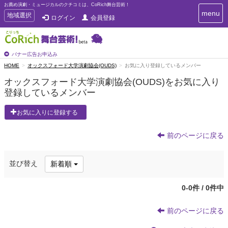
お薦め演劇・ミュージカルのクチコミは、CoRich舞台芸術！
T
menu
T
地域選択
ログイン
会員登録
o
o
g
g
g
g
l
l
バナー広告お申込み
e
e
HOME
オックスフォード大学演劇協会(OUDS)
お気に入り登録しているメンバー
n
n
a
オックスフォード大学演劇協会(OUDS)をお気に入り
a
v
登録しているメンバー
i
v
g
i
a
お気に入りに登録する
g
t
a
i
t
前のページに戻る
o
n
i
o
並び替え
新着順
n
0-0件 / 0件中
前のページに戻る