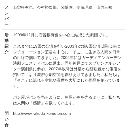
メ
石曽根有也、今村裕次郎、関博弥、伊藤理絵、山内三知
ン
バ
ー
活
1999年12月に石曽根有也を中心に結成した劇団です。
動
紹
これまでに19回の公演を行い2003年の第6回公演以降は主に
介
シチュエーション芝居を中心に「そこ」に生きる人間を日常
の目線で描いてきました。2004年にはガーディアンガーデン
演劇フェスティバルに選出、同年神戸にてスプリンクルシア
ター演劇祭に参加、2007年以降は外部から経験豊かな俳優を
招いて、より濃密な劇空間を創りあげてきました。私たちは
「そこ」に流れる空気や温度を大切にした作品を創っていま
す。
パン屋がパンを売るように、魚屋が魚を売るように、私たち
は人間の「感情」を扱っています。
問
http://www.rakuda-komuten.com
い
合