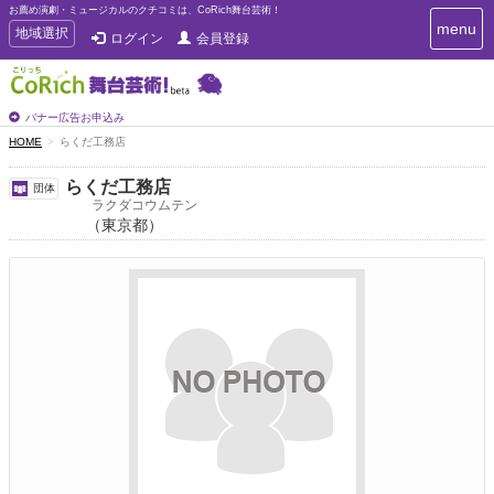
お薦め演劇・ミュージカルのクチコミは、CoRich舞台芸術！
T
menu
T
地域選択
ログイン
会員登録
o
o
g
g
g
g
l
l
バナー広告お申込み
e
e
HOME
らくだ工務店
n
n
a
a
v
らくだ工務店
団体
i
v
ラクダコウムテン
g
（東京都）
i
a
g
t
a
i
t
o
n
i
o
n