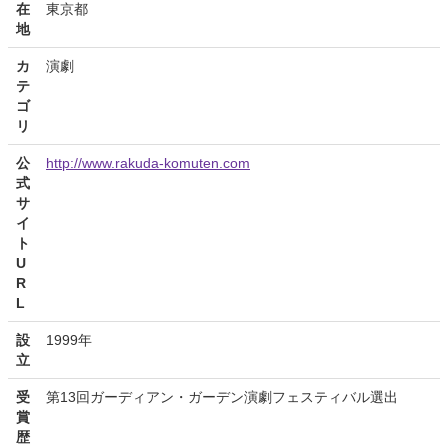
在
東京都
地
カ
演劇
テ
ゴ
リ
公
http://www.rakuda-komuten.com
式
サ
イ
ト
U
R
L
設
1999年
立
受
第13回ガーディアン・ガーデン演劇フェスティバル選出
賞
歴