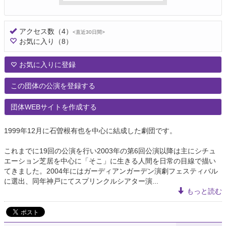
アクセス数
（4）
<直近30日間>
お気に入り
（8）
お気に入りに登録
この団体の公演を登録する
団体WEBサイトを作成する
1999年12月に石曽根有也を中心に結成した劇団です。
これまでに19回の公演を行い2003年の第6回公演以降は主にシチュ
エーション芝居を中心に「そこ」に生きる人間を日常の目線で描い
てきました。2004年にはガーディアンガーデン演劇フェスティバル
に選出、同年神戸にてスプリンクルシアター演...
もっと読む