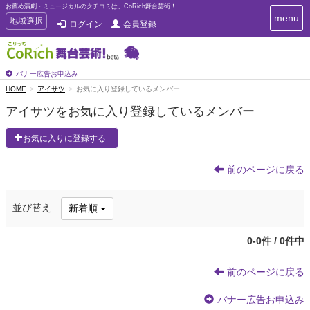
お薦め演劇・ミュージカルのクチコミは、CoRich舞台芸術！
T
menu
T
地域選択
ログイン
会員登録
o
o
g
g
g
g
l
l
バナー広告お申込み
e
e
HOME
アイサツ
お気に入り登録しているメンバー
n
n
a
アイサツをお気に入り登録しているメンバー
a
v
i
v
お気に入りに登録する
g
i
a
g
t
前のページに戻る
a
i
t
o
n
i
並び替え
新着順
o
n
0-0件 / 0件中
前のページに戻る
バナー広告お申込み