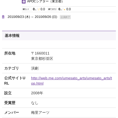
APOCシアター
（東京都）
0
/
0.0
0
/
0.0
人
人
2010/09/23 (木) ～ 2010/09/26 (日)
公演終了
基本情報
所在地
〒1660011
東京都杉並区
カテゴリ
演劇
公式サイトU
http://web.me.com/umesato_arts/umesato_arts/t
RL
op.html
設立
2008年
受賞歴
なし
メンバー
梅里アーツ