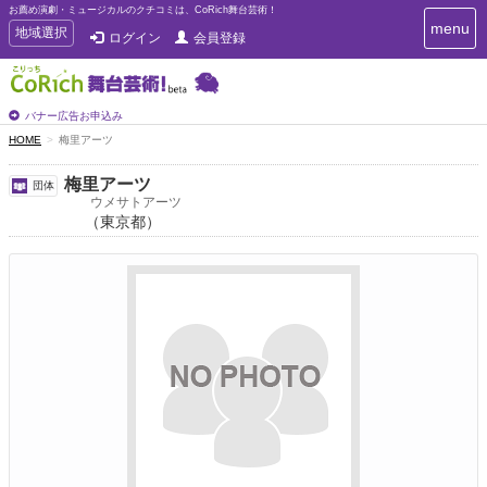
お薦め演劇・ミュージカルのクチコミは、CoRich舞台芸術！
T
menu
T
地域選択
ログイン
会員登録
o
o
g
g
g
g
l
l
バナー広告お申込み
e
e
HOME
梅里アーツ
n
n
a
a
v
梅里アーツ
団体
i
v
ウメサトアーツ
g
（東京都）
i
a
g
t
a
i
t
o
n
i
o
n