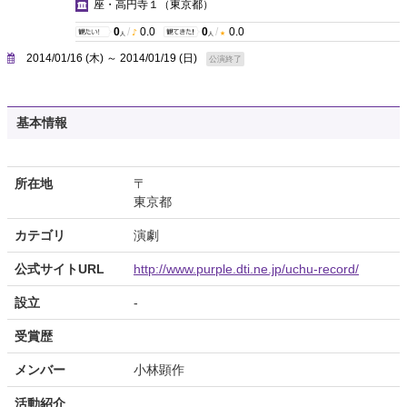
座・高円寺１
（東京都）
0
/
0.0
0
/
0.0
人
人
2014/01/16 (木) ～ 2014/01/19 (日)
公演終了
基本情報
所在地
〒
東京都
カテゴリ
演劇
公式サイトURL
http://www.purple.dti.ne.jp/uchu-record/
設立
-
受賞歴
メンバー
小林顕作
活動紹介