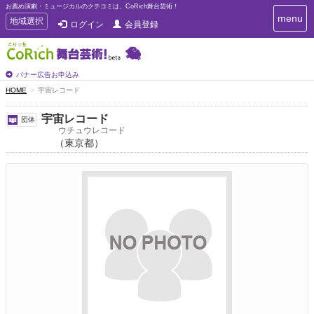
お薦め演劇・ミュージカルのクチコミは、CoRich舞台芸術！
T
menu
T
地域選択
ログイン
会員登録
o
o
g
g
g
g
l
l
バナー広告お申込み
e
e
HOME
宇宙レコード
n
n
a
a
v
宇宙レコード
団体
i
v
ウチュウレコード
g
（東京都）
i
a
g
t
a
i
t
o
n
i
o
n