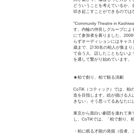
どういうことを考えているか、
叩き起こすことができるのでは
"Community Theatre i
す。内輪の仲良しグループによ
にて参加者を募りました。200
らずオーディションにはキャスト
歳まで、計30名の柏人が集ま
て会う人、話したこともないよ
を通して繋がり始めています。
★柏で創り、柏で観る演劇
CoTiK（コティック）では、
造を目指します。絵が描ける人
きない」そう思ってるあなたに
東京から面白い劇団を連れて来
し、CoTiKでは、「柏で創り
・柏に眠る才能の発掘（役者、