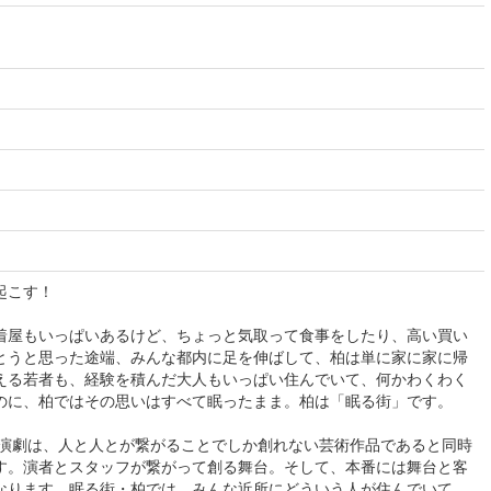
起こす！
着屋もいっぱいあるけど、ちょっと気取って食事をしたり、高い買い
とうと思った途端、みんな都内に足を伸ばして、柏は単に家に家に帰
える若者も、経験を積んだ大人もいっぱい住んでいて、何かわくわく
のに、柏ではその思いはすべて眠ったまま。柏は「眠る街」です。
 演劇は、人と人とが繋がることでしか創れない芸術作品であると同時
す。演者とスタッフが繋がって創る舞台。そして、本番には舞台と客
なります。眠る街・柏では、みんな近所にどういう人が住んでいて、