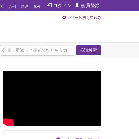
ログイン
会員登録
国
九州
沖縄
海外
バナー広告お申込み
公演検索