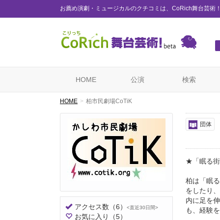
お薦め演劇・ミュージカルのクチコミは、CoRich舞台芸術
HOME
公演
検索
HOME
柏市民劇場CoTiK
団体
★「眠る街
柏は「眠る
をしたり、
内に足を伸
アクセス数
（6）
<直近30日間>
も、経験を
お気に入り
（5）