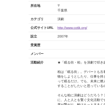
所在地
〒
千葉県
カテゴリ
演劇
公式サイトURL
http://www.cotik.org/
設立
2007年
受賞歴
メンバー
活動紹介
★「眠る街・柏」を演劇で叩き
柏は「眠る街」。デパートも古
物をしようとしたり、仕事を持
って眠るだけ。でも、未来に燃
することがしたいと思っている
そんな柏に演劇はどうだろう？
に、人と人とを繋ぐ文化活動で
席が繋がり、輪はもっと大きく