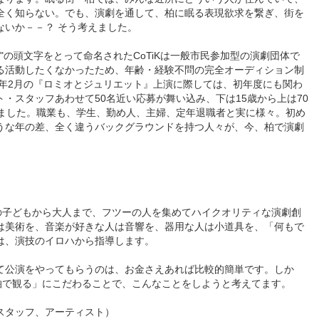
全く知らない。でも、演劇を通して、柏に眠る表現欲求を繋ぎ、街を
ないか－－？ そう考えました。
n Kashiwa"の頭文字をとって命名されたCoTiKは一般市民参加型の演劇団体で
る活動したくなかったため、年齢・経験不問の完全オーディション制
8年2月の『ロミオとジュリエット』上演に際しては、初年度にも関わ
・スタッフあわせて50名近い応募が舞い込み、下は15歳から上は70
りました。職業も、学生、勤め人、主婦、定年退職者と実に様々。初め
うな年の差、全く違うバックグラウンドを持つ人々が、今、柏で演劇
柏の子どもから大人まで、フツーの人を集めてハイクオリティな演劇創
は美術を、音楽が好きな人は音響を、器用な人は小道具を、「何もで
は、演技のイロハから指導します。
て公演をやってもらうのは、お金さえあれば比較的簡単です。しか
、柏で観る」にこだわることで、こんなことをしようと考えてます。
スタッフ、アーティスト）