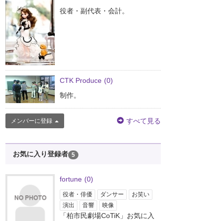
役者・副代表・会計。
CTK Produce
(0)
制作。
すべて見る
メンバーに登録
お気に入り登録者
5
fortune
(0)
役者・俳優
ダンサー
お笑い
演出
音響
映像
「柏市民劇場CoTiK」お気に入