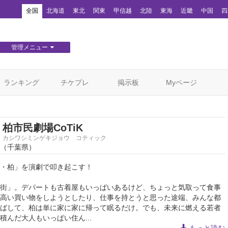
！
全国
北海道
東北
関東
甲信越
北陸
東海
近畿
中国
四
管理メニュー
団体WEBサイト管理
顧客管理
ランキング
チケプレ
掲示板
Myページ
柏市民劇場CoTiK
カシワシミンゲキジョウ コティック
（千葉県）
・柏」を演劇で叩き起こす！
街」。デパートも古着屋もいっぱいあるけど、ちょっと気取って食事
高い買い物をしようとしたり、仕事を持とうと思った途端、みんな都
ばして、柏は単に家に家に帰って眠るだけ。でも、未来に燃える若者
積んだ大人もいっぱい住ん...
もっと読む