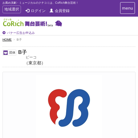
お薦め演劇・ミュージカルのクチコミは、CoRich舞台芸術！
T
menu
T
地域選択
ログイン
会員登録
o
o
g
g
g
g
l
l
バナー広告お申込み
e
e
HOME
B子
n
n
a
a
v
B子
団体
i
v
ビーコ
g
（東京都）
i
a
g
t
a
i
t
o
n
i
o
n