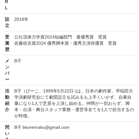
R
L
設
2018年
立
受
公社流体力学賞2024短編部門 最優秀賞 受賞
賞
佐藤佐吉賞2024 優秀脚本賞・優秀主演俳優賞 受賞
歴
メ
B子
ン
バ
ー
活
B子（びーこ、1999年5月22日-)は、日本の劇作家。早稲田大
動
学演劇研究会にて劇団設立を試みるも上手くいかず、自暴自
紹
棄になり1人で芝居を上演し始める。仲間が一切おらず、脚
介
本・出演・舞台スタッフ業務・運営等全てを1人で担当するの
が特徴。
問
B子:bkorenraku@gmail.com
い