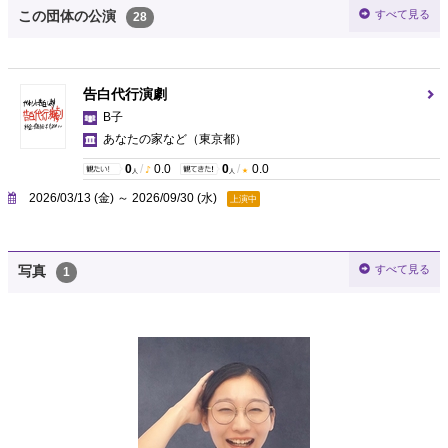
すべて見る
この団体の公演
28
告白代行演劇
B子
あなたの家など
（東京都）
0
/
0.0
0
/
0.0
人
人
2026/03/13 (金) ～ 2026/09/30 (水)
上演中
すべて見る
写真
1