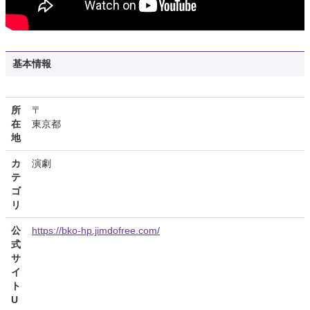
基本情報
所
〒
在
東京都
地
カ
演劇
テ
ゴ
リ
公
https://bko-hp.jimdofree.com/
式
サ
イ
ト
U