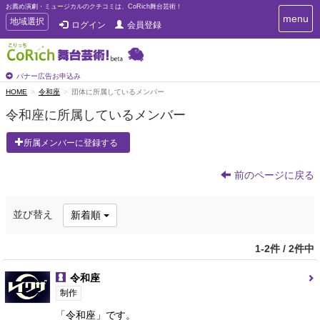
お薦め演劇・ミュージカルのクチコミは、CoRich舞台芸術！
T
menu
T
地域選択
ログイン
会員登録
o
o
g
g
g
g
l
l
バナー広告お申込み
e
e
HOME
令和座
団体に所属しているメンバー
n
n
a
令和座に所属しているメンバー
a
v
i
v
所属メンバーに登録する
g
i
a
g
t
前のページに戻る
a
i
t
o
n
i
並び替え
新着順
o
n
1-2件 / 2件中
令和座
制作
「令和座」です。