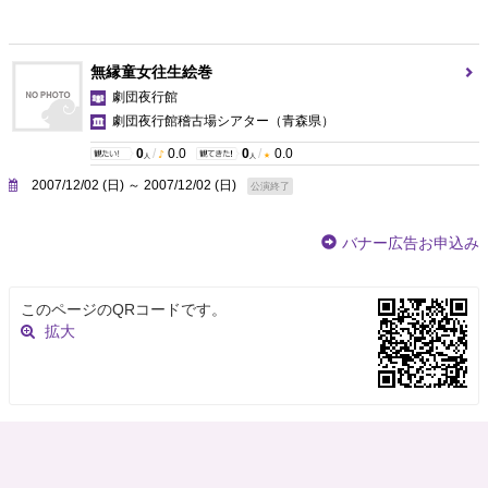
無縁童女往生絵巻
劇団夜行館
劇団夜行館稽古場シアター
（青森県）
0
/
0.0
0
/
0.0
人
人
2007/12/02 (日) ～ 2007/12/02 (日)
公演終了
バナー広告お申込み
このページのQRコードです。
拡大