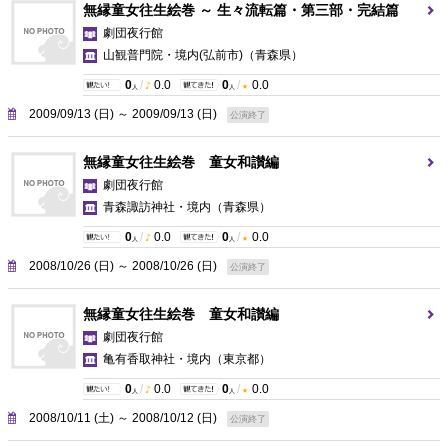
無縁童女往生絵巻 ～ 生々流転篇・第三部・完結篇
劇団夜行館
山観普門院・境内(弘前市)
（青森県）
0
/
0.0
0
/
0.0
人
人
2009/09/13 (日) ～ 2009/09/13 (日)
公演終了
無縁童女往生絵巻 童女和讃編
劇団夜行館
青森諏訪神社・境内
（青森県）
0
/
0.0
0
/
0.0
人
人
2008/10/26 (日) ～ 2008/10/26 (日)
公演終了
無縁童女往生絵巻 童女和讃編
劇団夜行館
亀有香取神社・境内
（東京都）
0
/
0.0
0
/
0.0
人
人
2008/10/11 (土) ～ 2008/10/12 (日)
公演終了