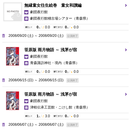
無縁童女往生絵巻 童女和讃編
劇団夜行館
劇団夜行館稽古場シアター
（青森県）
0
/
0.0
0
/
0.0
人
人
2008/09/20 (土) ～ 2008/09/20 (土)
公演終了
笹原版 雨月物語 ～ 浅茅が宿
劇団夜行館
青森諏訪神社・境内
（青森県）
0
/
0.0
0
/
0.0
人
人
2008/06/15 (日) ～ 2008/06/15 (日)
公演終了
笹原版 雨月物語 ～ 浅茅が宿
劇団夜行館
津軽伝承工芸館・こけし館
（青森県）
1
/
3.0
0
/
0.0
人
人
2008/06/07 (土) ～ 2008/06/07 (土)
公演終了