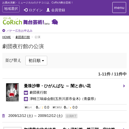
お薦め演劇・ミュージカルのクチコミは、CoRich舞台芸術！
T
menu
T
地域選択
ログイン
会員登録
o
o
g
g
g
g
l
l
バナー広告お申込み
e
e
HOME
劇団夜行館
公演
n
n
a
劇団夜行館の公演
a
v
i
v
g
i
並び替え
初日順
a
g
t
a
i
1-11件 / 11件中
t
o
n
i
曼珠沙華・ひがんばな ～ 闇と赤い花
o
劇団夜行館
n
津軽三味線会館(五所川原市金木)
（青森県）
0
/
0.0
0
/
0.0
人
人
2009/12/12 (土) ～ 2009/12/12 (土)
公演終了