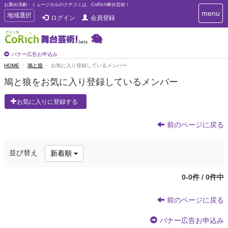
お薦め演劇・ミュージカルのクチコミは、CoRich舞台芸術！
T
menu
T
地域選択
ログイン
会員登録
o
o
g
g
g
g
l
l
バナー広告お申込み
e
e
HOME
鳩と狼
お気に入り登録しているメンバー
n
n
a
鳩と狼をお気に入り登録しているメンバー
a
v
i
v
お気に入りに登録する
g
i
a
g
t
前のページに戻る
a
i
t
o
n
i
並び替え
新着順
o
n
0-0件 / 0件中
前のページに戻る
バナー広告お申込み