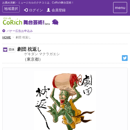
お薦め演劇・ミュージカルのクチコミは、CoRich舞台芸術！
T
menu
T
地域選択
ログイン
会員登録
o
o
g
g
g
g
l
l
バナー広告お申込み
e
e
HOME
劇団 枕返し
n
n
a
a
v
劇団 枕返し
団体
i
v
ゲキダン マクラガエシ
g
（東京都）
i
a
g
t
a
i
t
o
n
i
o
n