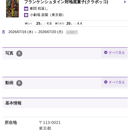
フランケンシュタイン対地底童子(クラボッコ)
劇団 枕返し
小劇場 楽園
（東京都）
25
/
4.8
20
/
4.4
人
人
2026/07/16 (木) ～ 2026/07/20 (月)
公演終了
すべて見る
写真
0
すべて見る
動画
0
基本情報
所在地
〒113-0021
東京都