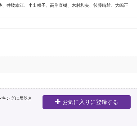
香、井脇幸江、小出領子、高岸直樹、木村和夫、後藤晴雄、大嶋正
ランキングに反映さ
お気に入りに登録する