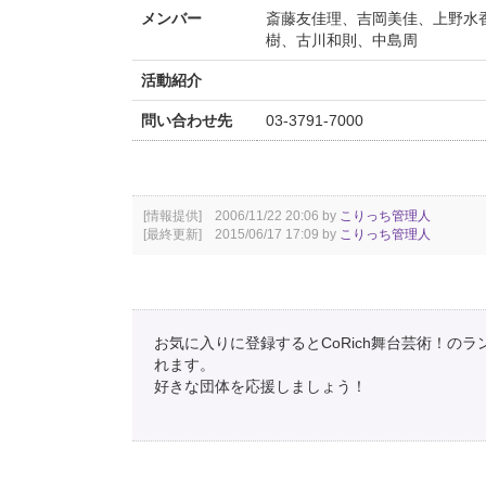
メンバー
斎藤友佳理、吉岡美佳、上野水
樹、古川和則、中島周
活動紹介
問い合わせ先
03-3791-7000
[情報提供] 2006/11/22 20:06 by
こりっち管理人
[最終更新] 2015/06/17 17:09 by
こりっち管理人
お気に入りに登録するとCoRich舞台芸術！の
れます。
好きな団体を応援しましょう！