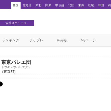
！
全国
北海道
東北
関東
甲信越
北陸
東海
近畿
中国
四
管理メニュー
団体WEBサイト管理
顧客管理
ランキング
チケプレ
掲示板
Myページ
東京バレエ団
トウキョウバレエダン
（東京都）