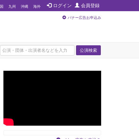
ログイン
会員登録
国
九州
沖縄
海外
バナー広告お申込み
公演検索