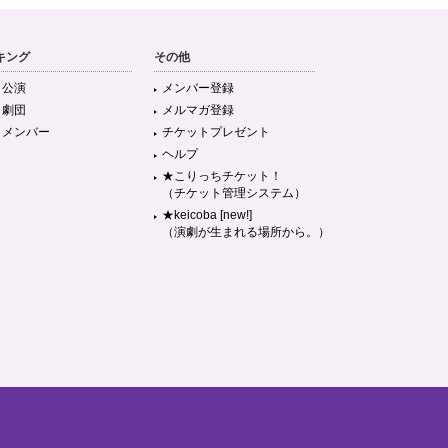
キング
その他
目公演
メンバー登録
目劇団
メルマガ登録
目メンバー
チケットプレゼント
ヘルプ
★こりっちチケット！
（チケット管理システム）
★keicoba [new!]
（演劇が生まれる場所から。）