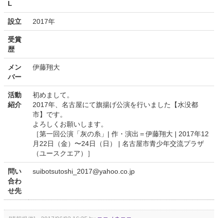
L
設立
2017年
受賞
歴
メン
伊藤翔大
バー
活動
初めまして。
紹介
2017年、名古屋にて旗揚げ公演を行いました【水没都
市】です。
よろしくお願いします。
［第一回公演「灰の糸」| 作・演出＝伊藤翔大 | 2017年12
月22日（金）〜24日（日） | 名古屋市青少年交流プラザ
（ユースクエア）］
問い
suibotsutoshi_2017@yahoo.co.jp
合わ
せ先