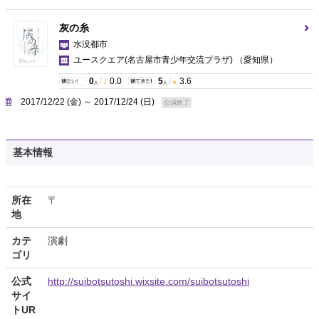
灰の糸
水没都市
ユースクエア(名古屋市青少年交流プラザ)
（愛知県）
0
/
0.0
5
/
3.6
人
人
2017/12/22 (金) ～ 2017/12/24 (日)
公演終了
基本情報
所在
〒
地
カテ
演劇
ゴリ
公式
http://suibotsutoshi.wixsite.com/suibotsutoshi
サイ
トUR