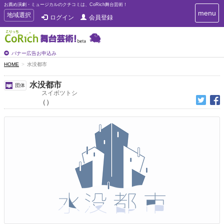
お薦め演劇・ミュージカルのクチコミは、CoRich舞台芸術！
T
menu
T
地域選択
ログイン
会員登録
o
o
g
g
g
g
l
l
バナー広告お申込み
e
e
HOME
水没都市
n
n
a
a
v
水没都市
団体
i
v
スイボツトシ
g
（）
i
a
g
t
a
i
t
o
n
i
o
n