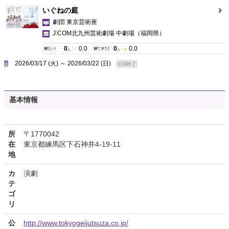
いぐねの庭
劇団 東京芸術座
J:COM北九州芸術劇場 中劇場
（福岡県）
0
/
0.0
0
/
0.0
人
人
2026/03/17 (火) ～ 2026/03/22 (日)
公演終了
基本情報
所
〒1770042
在
東京都練馬区下石神井4-19-11
地
カ
演劇
テ
ゴ
リ
公
http://www.tokyogeijutsuza.co.jp/