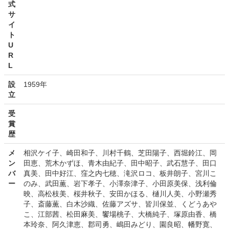
式
サ
イ
ト
U
R
L
設
1959年
立
受
賞
歴
メ
相沢ケイ子、崎田和子、川村千鶴、芝田陽子、西堀鈴江、岡
ン
田恵、荒木かずほ、青木由紀子、田中昭子、武石慧子、田口
バ
真美、田中好江、窪之内七穂、滝沢ロコ、板井朗子、宮川こ
ー
のみ、武田薫、岩下孝子、小澤奈津子、小田原美保、浅利倫
映、高松枝美、桜井秋子、安田かほる、樋川人美、小野瀬秀
子、斎藤薫、白木沙織、佐藤アズサ、皆川保並、くどうあや
こ、江部茜、松田麻美、饗場桃子、大橋純子、塚原由香、橋
本玲奈、阿久津恵、郡司勇、嶋田みどり、園良昭、幡野寛、