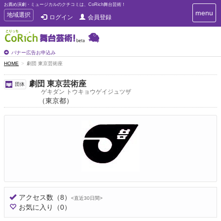
お薦め演劇・ミュージカルのクチコミは、CoRich舞台芸術！
T
menu
T
地域選択
ログイン
会員登録
o
o
g
g
g
g
l
l
バナー広告お申込み
e
e
HOME
劇団 東京芸術座
n
n
a
a
v
劇団 東京芸術座
団体
i
v
ゲキダン トウキョウゲイジュツザ
g
（東京都）
i
a
g
t
a
i
t
o
n
i
o
n
アクセス数
（8）
<直近30日間>
お気に入り
（0）