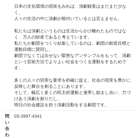
日本の文化環境の現状をみれば、演劇観客はまだまだ少な
く、
人々の生活の中に演劇が根付いているとは言えません。
私たちは演劇というものは生活からかけ離れたものではな
く、万人の財産であると考えています。
私たちが劇団をつくり結集しているのは、劇団の創造目標と
運動目標に賛同し、
劇団でなくては出せない緊密なアンサンブルをもって、演劇
という芸術方法でよりよい社会をつくる運動をするためで
す。
多くの人々の切実な要求を的確に捉え、社会の現実を豊かに
反映した舞台を創ることにあります。
そして、幅広く多くの民主的運動と連帯し励まし合い、力づ
けあう演劇を創りだし、
明日の社会建設を担う演劇活動をする劇団です。
問
03-3997-4341
い
合
わ