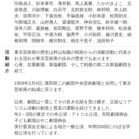
印南貞人、杉本孝司、薄井勤、馬上真勝、たかのきよこ、北
原章彦、川副博敏、白石守、北村耕太郎、林邦明、井上鉄
夫、笹岡洋介、下落合秋、手塚政雄、小杉幸彦、松岡則夫、
与那城正夫、山村勇人、梁瀬龍洋、神谷信弘、鈴木健一朗、
深井八郎、森路敏、前田剛志、星野子熊、榎本邦尚、松並俊
祐、平田正治、中屋力樹、脇秀平、小川拓郎、越川貴史、細
根和博、関根学、横沢勲生、相生千恵子、浅田和子
活
東京芸術座の歴史は村山知義の戦前からの演劇活動に代表さ
動
れる流れが東京芸術座の歩みの歴史でもあります。
紹
心座、左翼劇場、新協劇団、そして戦後の第二次新協劇団を
介
経て、
1959年2月4日､薄田研二の劇団中央芸術劇場と合同して東京
芸術座の結成に至ります。
以来、劇団は一貫してその良き伝統を受け継ぎ、正統なリア
リズム演劇の創造と普及の運動を続けてきました。
年2～3回の東京での本公演・アトリエ公演。市民劇場例会、
子ども劇場おやこ劇場例会、
実行委員会主催による地方一般公演、年間200回にのぼる学
校公演を行っています。