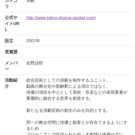
カテゴ
演劇
リ
公式サ
http://www.tokyo-drama-pocket.com/
イトUR
L
設立
2007年
受賞歴
メンバ
佐野語郎
ー
活動紹
総合芸術としての演劇を制作するユニット。
介
戯曲の舞台化や新解釈による演出ではなく、
俳優の演技を中心として美術・音楽などの表現要素が
重層的に融合する世界を創造する。
新たなる演劇芸術の創生のみを目的とする。
同一の舞台空間に俳優と観客とが存在できるようにす
るため、
プロセニアムで区切られた中・大劇場は使用せずに、