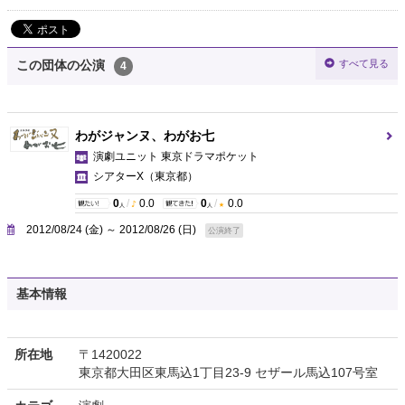
すべて見る
この団体の公演
4
わがジャンヌ、わがお七
演劇ユニット 東京ドラマポケット
シアターX
（東京都）
0
/
0.0
0
/
0.0
人
人
2012/08/24 (金) ～ 2012/08/26 (日)
公演終了
基本情報
所在地
〒1420022
東京都大田区東馬込1丁目23-9 セザール馬込107号室