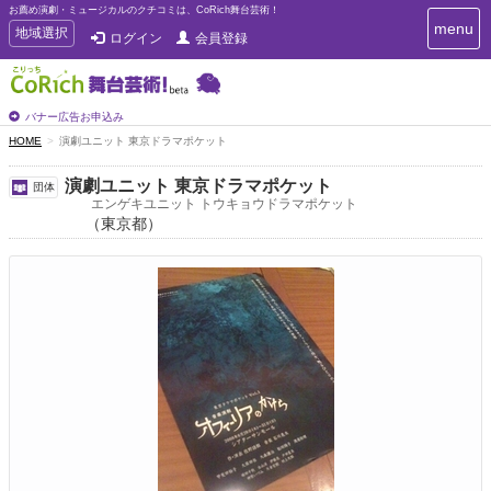
お薦め演劇・ミュージカルのクチコミは、CoRich舞台芸術！
T
menu
T
地域選択
ログイン
会員登録
o
o
g
g
g
g
l
l
バナー広告お申込み
e
e
HOME
演劇ユニット 東京ドラマポケット
n
n
a
a
v
演劇ユニット 東京ドラマポケット
団体
i
v
エンゲキユニット トウキョウドラマポケット
g
（東京都）
i
a
g
t
a
i
t
o
n
i
o
n