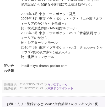
客席設定が可変的な小劇場にて上演活動を行う。
2007年 4月 東京ドラマポケット発足
2007年 8月 東京ドラマポケット・アトリエ公演「オフ
ィーリアのかけら～予告編～」
於・横浜創造界隈ZAIM別館2Fホール
2008年 8月 東京ドラマポケットvol.1「音楽演劇 オフ
ィーリアのかけら」
於・シアターサンモール
2010年 8月 東京ドラマポケットvol.2「Shadouws シャ
ドウズ<夏の夜の夢>に遊ぶ人々」
於・北沢タウンホール
問い合
info@tokyo-drama-pocket.com
わせ先
[情報提供] 2007/08/25 03:22 by
らいむすとーん
[最終更新] 2016/12/22 21:23 by
東京ドラマポケット
お気に入りに登録するとCoRich舞台芸術！のランキングに反