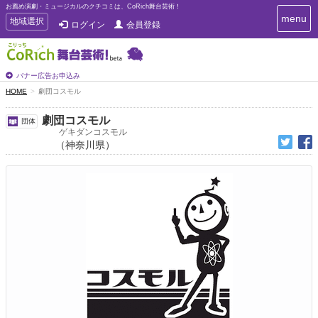
お薦め演劇・ミュージカルのクチコミは、CoRich舞台芸術！
T
menu
T
地域選択
ログイン
会員登録
o
o
g
g
g
g
l
l
バナー広告お申込み
e
e
HOME
劇団コスモル
n
n
a
a
v
劇団コスモル
団体
i
v
ゲキダンコスモル
g
（神奈川県）
i
a
g
t
a
i
t
o
n
i
o
n