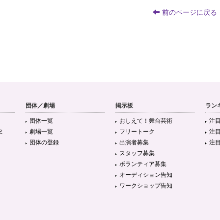
前のページに戻る
団体／劇場
掲示板
ラン
団体一覧
おしえて！舞台芸術
注
ミ
劇場一覧
フリートーク
注
団体の登録
出演者募集
注
スタッフ募集
ボランティア募集
オーディション告知
ワークショップ告知