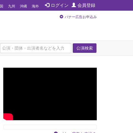
ログイン
会員登録
国
九州
沖縄
海外
バナー広告お申込み
公演検索