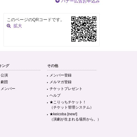
バナー広告お申込み
このページのQRコードです。
拡大
キング
その他
目公演
メンバー登録
目劇団
メルマガ登録
目メンバー
チケットプレゼント
ヘルプ
★こりっちチケット！
（チケット管理システム）
★keicoba [new!]
（演劇が生まれる場所から。）