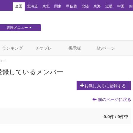
！
全国
北海道
東北
関東
甲信越
北陸
東海
近畿
中国
四
管理メニュー
団体WEBサイト管理
顧客管理
ランキング
チケプレ
掲示板
Myページ
バー
登録しているメンバー
お気に入りに登録する
前のページに戻る
0-0件 / 0件中