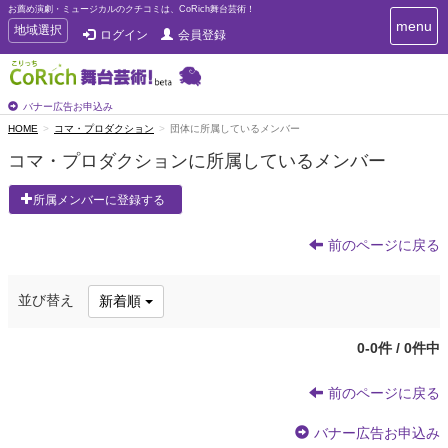
お薦め演劇・ミュージカルのクチコミは、CoRich舞台芸術！
T
menu
T
地域選択
ログイン
会員登録
o
o
g
g
g
g
l
l
バナー広告お申込み
e
e
HOME
コマ・プロダクション
団体に所属しているメンバー
n
n
a
コマ・プロダクションに所属しているメンバー
a
v
i
v
所属メンバーに登録する
g
i
a
g
t
前のページに戻る
a
i
t
o
n
i
並び替え
新着順
o
n
0-0件 / 0件中
前のページに戻る
バナー広告お申込み